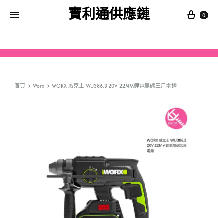
寶利通供應鏈
0
首頁
Worx
WORX 威克士 WU386.3 20V 22MM鋰電無碳三用電錘