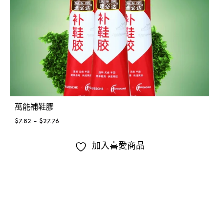
萬能補鞋膠
$
7.82
–
$
27.76
加入喜愛商品