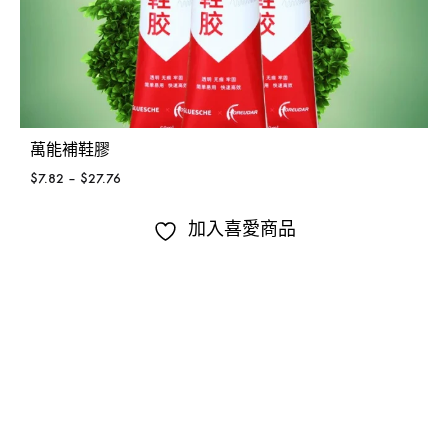
萬能補鞋膠
$
7.82
–
$
27.76
加入喜愛商品