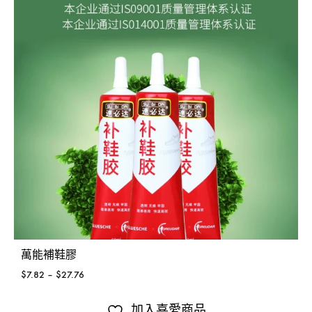
萬能補鞋膠
$
7.82
–
$
27.76
加入喜愛商品