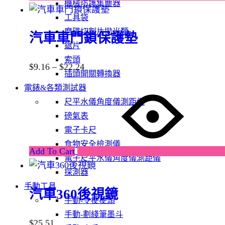
機械防護集塵器
工具袋
磨碟切割片拋光類
汽車車門鎖保護墊
鋸片
索頭
$
9.16
–
$
22.24
插頭開關轉換器
電錶&各類測試器
尺平水儀角度儀測距儀
磅氣表
電子卡尺
食物安全檢測儀
Add To Cart
電子尺平水儀角度儀測距儀
探測器
手動工具
汽車360後視鏡
手動-令梗梗頭
手動-劃綫筆墨斗
$
25.51