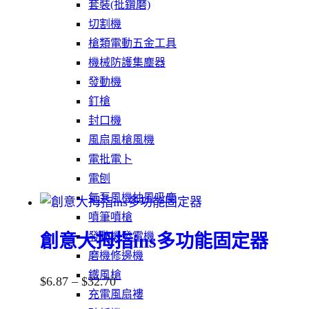
套裝(批鑽磨)
切割機
槍類電動五金工具
機械防護集塵器
發動機
釘槍
封口機
風扇風槍風機
電批電卜
電刨
氣泵風機抽風吸塵
噴筆噴槍
發動機發電機
創意大拇指ins多功能固定器
磨機修邊機
鐵風槍
$
6.87
–
$
32.70
充電風扇褸