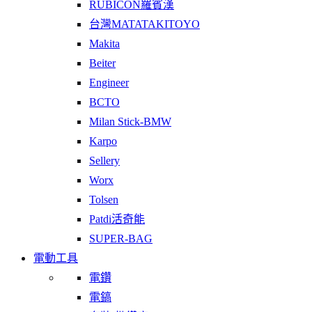
RUBICON羅賓漢
台灣MATATAKITOYO
Makita
Beiter
Engineer
BCTO
Milan Stick-BMW
Karpo
Sellery
Worx
Tolsen
Patdi活奇能
SUPER-BAG
電動工具
電鑽
電鎬