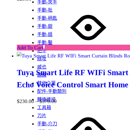
手動-夾手
手動-批
手動-柄匙
手動-鉗
手動-錘
手動-鑿
Add To Cart
把手
絲攻
威也
Tuya Smart Life RF WIFi Smart 
鍚線
Echo Voice Control Smart Home
其他介筆
配件-手動類別
轉換連接
$
230.00
–
$
370.00
工具箱
刀片
手動-介刀