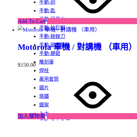
手動-刮
手動-匙
手動-尺平水
Add To Cart
手動-拉釘鉗
手動-銼銼刀
手動-磁石筆
Motorola 車機 / 對講機 （車用）
手動-鏈鉗
雕刻筆
$
150.00
焊枝
萬用套筒
鋸片
烙鐵
鋸架
卜士
加入購物車
手動-令卜令梗
手動-剪