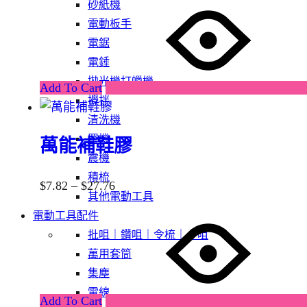
砂紙機
電動板手
電鋸
電錘
拋光機打蠟機
Add To Cart
攪拌
清洗機
羅機
萬能補鞋膠
震機
積梳
$
7.82
–
$
27.76
其他電動工具
電動工具配件
批咀｜鑽咀｜令梳｜卜咀
萬用套筒
集塵
電線
Add To Cart