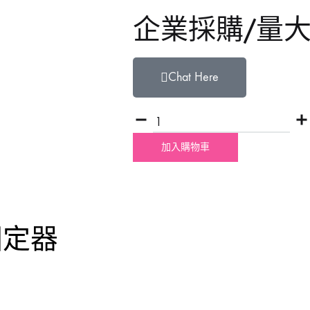
企業採購/量
鋸片
烙鐵
Chat Here
鋸架
加入購物車
固定器