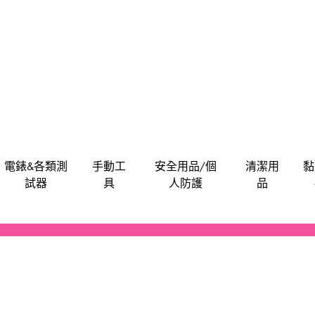
電錶&各類測
手動工
安全用品/個
清潔用
黏
試器
具
人防護
品
電批電卜
機械防護集塵器
電子卡尺
刀片
安全帽
潤滑劑
泥灰
油漆類
水管類
救車寶｜過江龍
Bosch
M
電刨
工具袋
食物安全檢測儀
手動-介刀
飯店&洗衣房專業洗滌用品-粉劑類
膠水玻璃膠超能膠
電池
Anchor
Be
氣泵風機抽風吸塵
磨碟切割片拋光類
手動-刮
醫院洗衣用品-液體類
鎖
BLACK & DECKER
En