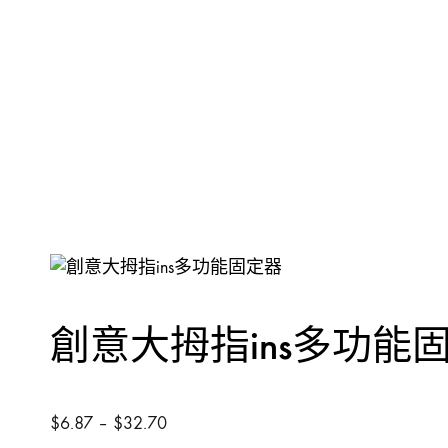
其他介筆
配件-手動類別
轉換連接
工具箱
創意大拇指ins多功能
$
6.87
–
$
32.70