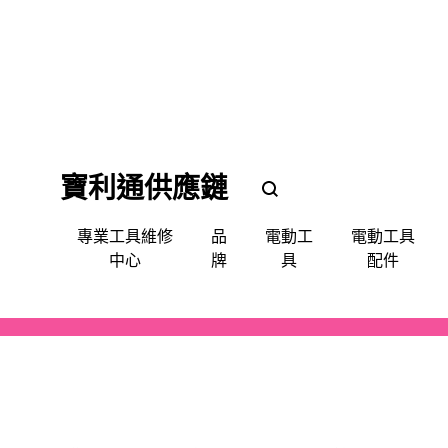
寶利通供應鏈
POLEETUNG
POLEETUNG
專業工具維修
品
電動工
電動工具
五
五
中心
牌
具
配件
金
金
提
供
電鑽
批咀｜鑽咀｜令梳｜卜咀
尺平水儀角度儀測距儀
手動-令梗梗頭
手套｜口罩｜面罩眼鏡｜耳罩
清潔使用品
填縫修補
噴漆
防水防漏
天文望遠鏡
QUIADSA 傑士牌
各
種
電鎬
萬用套筒
磅氣表
手動-劃綫筆墨斗
飯店&洗衣房專業洗滌用品
填補修復
急輪膠咀
Devon 大有
電
動
套裝(批鑽磨)
集塵
手動-夾手
專業洗滌用品-液體自動分配
縐紋膠紙
充電座充電器
AEG