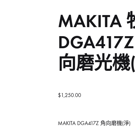
MAKITA
噴筆噴槍
手動-匙
餐廳清潔用品
門
BAHCO 魚嘜
B
發動機發電機
手動-尺平水
Dong Cheng 東成
M
DGA417
磨機修邊機
手動-拉釘鉗
Sunflag 新輝牌
K
向磨光機(
鐵風槍
手動-銼銼刀
TAJIMA 田島
Se
充電風扇褸
手動-磁石筆
3 Peaks 三山牌
W
砂紙機
手動-鏈鉗
VESSEL
To
$
1,250.00
電動板手
雕刻筆
RUBICON羅賓漢
P
焊枝
台灣MATATAKITOYO
S
MAKITA DGA417Z 角向磨機(淨)
萬用套筒