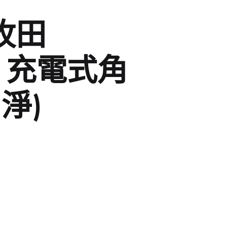
 牧田
CTO
攪拌
手動-喉鉗
ilan Stick-BMW
清洗機
手動-扳手
Z 充電式角
arpo
羅機
手動-梗頭
淨)
llery
震機
手動-鋸
orx
積梳
手動-鐵筆
lsen
其他電動工具
索帶繩帶
atdi活奇能
焊鉗
UPER-BAG
紮線
槍類手動五金工具