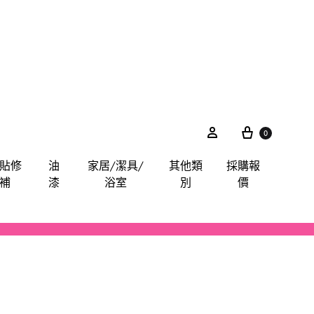
0
貼修
油
家居/潔具/
其他類
採購報
補
漆
浴室
別
價
akita
電鋸
鋸片
電子尺平水儀角度儀測距儀
卜士
綿毛巾布
膠紙膠布魔術貼
手動-油刷油轆
喉管配件
其他分類
iter
電錘
索頭
探測器
手動-令卜令梗
餐廳用酒店用專業洗滌用品-乾洗類
玻璃膠
水喉類
gineer
拋光機打蠟機
插頭開關轉換器
手動-剪
醫院洗衣用品-粉劑類