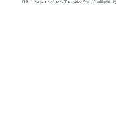
首頁
Makita
MAKITA 牧田 DGA417Z 充電式角向磨光機(淨)
工
具,
切割機
電線
手動-批
廚房清潔用品
照明
Bestech
小
槍類電動五金工具
手動-柄匙
Super Glue
型
五
機械防護集塵器
手動-鉗
MAXPOWER
金，
裝
發動機
手動-錘
KOREL 星嘜
修
釘槍
手動-鑿
日本KTC
工
具
封口機
把手
大猩猩
風扇風槍風機
絲攻
3M
威也
日本FLAG旗牌
鍚線
德國ELORA