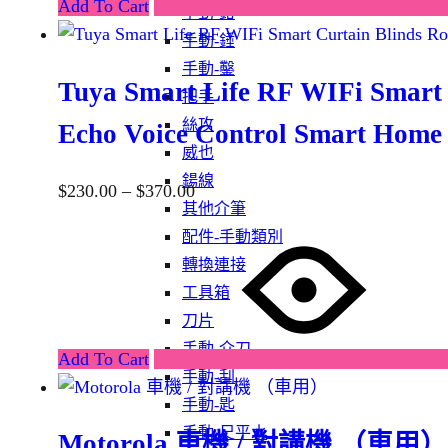
Add To Cart
手動-鉗
手動-錘
手動-鑿
Tuya Smart Life RF WIFi Smart 
把手
絲攻
Echo Voice Control Smart Home
威也
鍚線
$
230.00
–
$
370.00
其他介筆
配件-手動類別
轉換連接
工具箱
刀片
手動-介刀
Add To Cart
手動-刮
手動-匙
手動-尺平水
Motorola 車機 / 對講機 （車用）