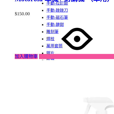
手動-拉釘鉗
手動-銼銼刀
$
150.00
手動-磁石筆
手動-鏈鉗
雕刻筆
焊枝
萬用套筒
鋸片
加入購物車
烙鐵
鋸架
卜士
手動-令卜令梗
手動-剪
手動-喉鉗
手動-扳手
手動-梗頭