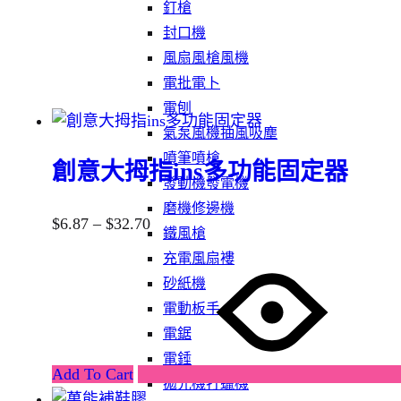
釘槍
封口機
風扇風槍風機
電批電卜
電刨
氣泵風機抽風吸塵
噴筆噴槍
創意大拇指ins多功能固定器
發動機發電機
磨機修邊機
$
6.87
–
$
32.70
鐵風槍
充電風扇褸
砂紙機
電動板手
電鋸
電錘
Add To Cart
拋光機打蠟機