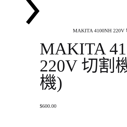
MAKITA 4100NH 220
MAKITA 4
220V 切割
機)
$
600.00