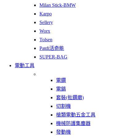
Milan Stick-BMW
Karpo
Sellery
Worx
Tolsen
Patdi活奇能
SUPER-BAG
電動工具
電鑽
電鎬
套裝(批鑽磨)
切割機
槍類電動五金工具
機械防護集塵器
發動機