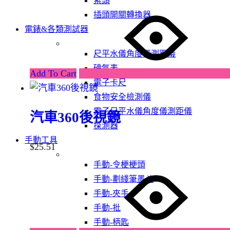
索頭
插頭開關轉換器
電錶&各類測試器
尺平水儀角度儀測距儀
磅氣表
Add To Cart
電子卡尺
食物安全檢測儀
電子尺平水儀角度儀測距儀
汽車360後視鏡
探測器
手動工具
$
25.51
手動-令梗梗頭
手動-劃綫筆墨斗
手動-夾手
手動-批
手動-柄匙