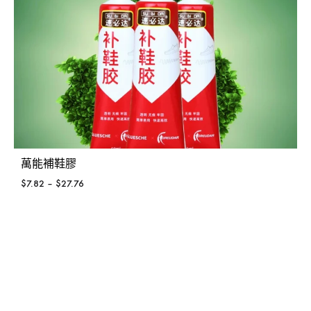
萬能補鞋膠
$
7.82
–
$
27.76