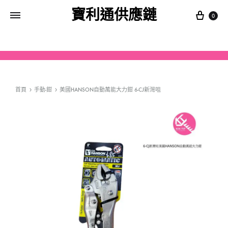
寶利通供應鏈
0
首頁
手動-鉗
美國HANSON自動萬能大力鉗 6-CJ新灣咀