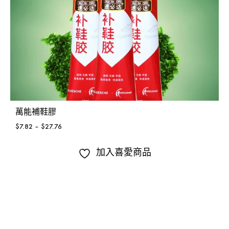
萬能補鞋膠
$
7.82
–
$
27.76
加入喜愛商品