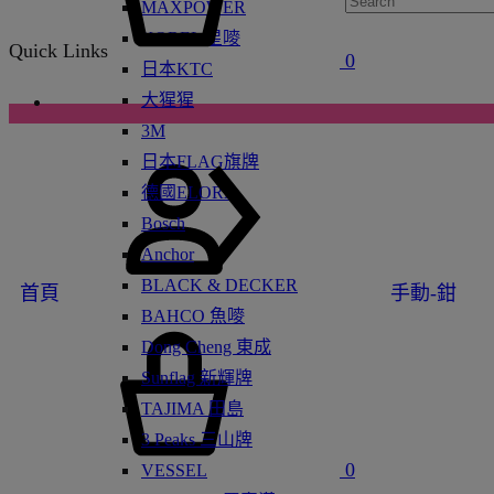
MAXPOWER
KOREL 星嘜
Quick Links
0
日本KTC
大猩猩
3M
日本FLAG旗牌
德國ELORA
Bosch
Anchor
BLACK & DECKER
首頁
手動-鉗
BAHCO 魚嘜
Dong Cheng 東成
Sunflag 新輝牌
TAJIMA 田島
3 Peaks 三山牌
0
VESSEL