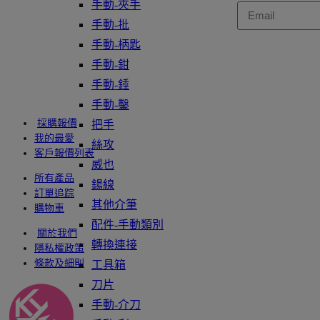
手動-夾手
手動-批
手動-柄匙
手動-鉗
手動-錘
手動-鑿
採購報價
把手
我的最愛
絲攻
客戶報價列表
威也
所有產品
鍚線
訂單追踪
其他介筆
購物車
配件-手動類別
關於我們
轉換連接
隱私權政策
條款及細則
工具箱
刀片
手動-介刀