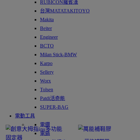
RUBICON羅賓漢
台灣MATATAKITOYO
Makita
Beiter
Engineer
BCTO
Milan Stick-BMW
Karpo
Sellery
Worx
Tolsen
Patdi活奇能
SUPER-BAG
電動工具
電鑽
電鎬