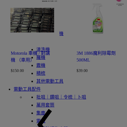
砂紙機
電動板手
電鋸
電錘
拋光機打蠟機
攪拌
清洗機
Motorola 車機 / 對講
3M 1886魔利除霉劑
羅機
機 （車用）
500ML
震機
$
150.00
$
39.00
積梳
其他電動工具
電動工具配件
批咀｜鑽咀｜令梳｜卜咀
萬用套筒
集塵
電線