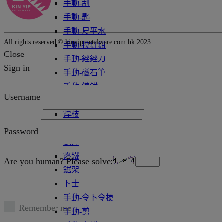
手動-刮
手動-匙
手動-尺平水
All rights reserved © kinyipmetalware.com.hk 2023
手動-拉釘鉗
Close
手動-銼銼刀
Sign in
手動-磁石筆
手動-鏈鉗
Username
雕刻筆
焊枝
萬用套筒
Password
鋸片
烙鐵
Are you human? Please solve:
鋸架
卜士
手動-令卜令梗
Remember me
手動-剪