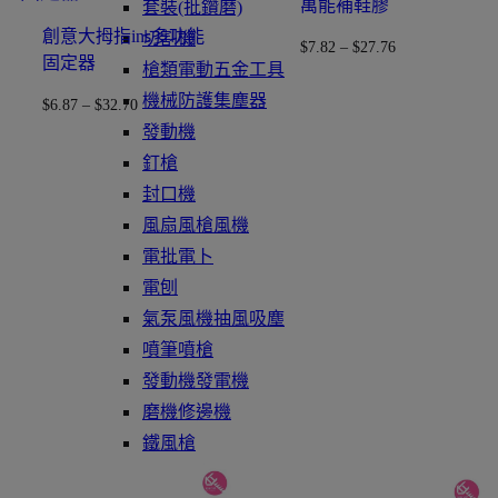
萬能補鞋膠
套裝(批鑽磨)
創意大拇指ins多功能
切割機
$
7.82
–
$
27.76
固定器
槍類電動五金工具
機械防護集塵器
$
6.87
–
$
32.70
發動機
釘槍
封口機
風扇風槍風機
電批電卜
電刨
氣泵風機抽風吸塵
噴筆噴槍
發動機發電機
磨機修邊機
鐵風槍
充電風扇褸