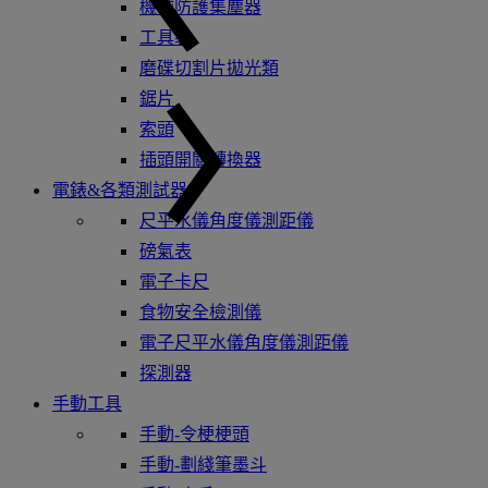
機械防護集塵器
工具袋
磨碟切割片拋光類
鋸片
索頭
插頭開關轉換器
電錶&各類測試器
尺平水儀角度儀測距儀
磅氣表
電子卡尺
食物安全檢測儀
電子尺平水儀角度儀測距儀
探測器
手動工具
手動-令梗梗頭
手動-劃綫筆墨斗