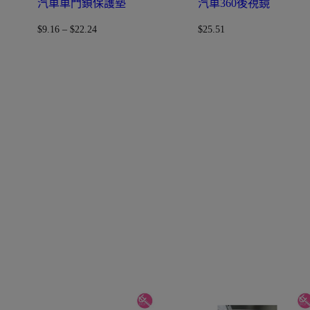
汽車車門鎖保護墊
汽車360後視鏡
$
9.16
–
$
22.24
$
25.51