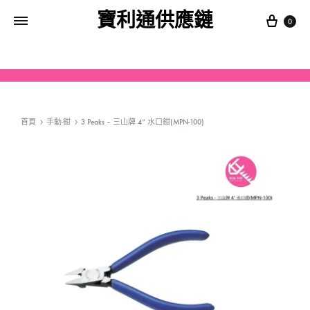
寶利通供應鏈
0
首頁
手動-鉗
3 Peaks – 三山牌 4” 水口鉗(MPN-100)