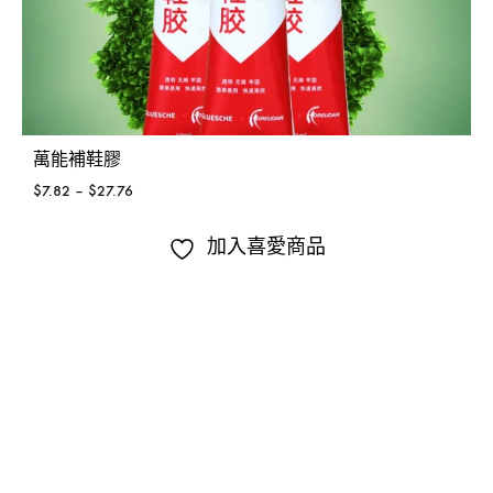
萬能補鞋膠
$
7.82
–
$
27.76
加入喜愛商品