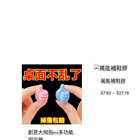
金，
裝
發動機
手動-錘
KOREL 星嘜
修
釘槍
手動-鑿
日本KTC
工
具
封口機
把手
大猩猩
風扇風槍風機
絲攻
3M
威也
日本FLAG旗牌
萬能補鞋膠
鍚線
德國ELORA
$
7.82
–
$
27.76
其他介筆
配件-手動類別
轉換連接
創意大拇指ins多功能
固定器