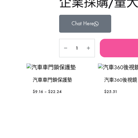
企業採購/量
鐵風槍
手動-銼銼刀
TAJIMA 田島
Se
Chat Here
充電風扇褸
手動-磁石筆
3 Peaks 三山牌
W
砂紙機
手動-鏈鉗
VESSEL
To
電動板手
雕刻筆
RUBICON羅賓漢
P
焊枝
台灣MATATAKITOYO
S
汽車車門鎖保護墊
汽車360後視鏡
萬用套筒
$
9.16
–
$
22.24
$
25.51
鋸片
烙鐵
鋸架