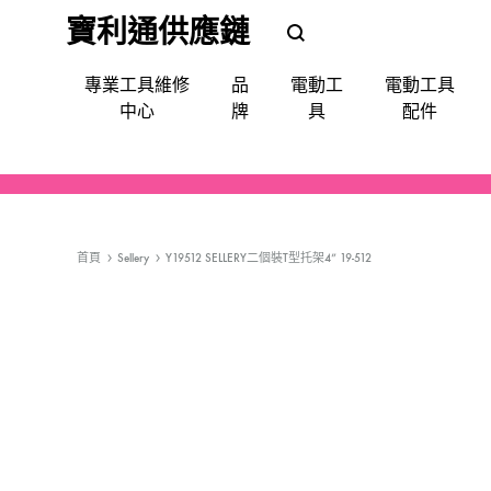
寶利通供應鏈
POLEETUNG
POLEETUNG
專業工具維修
品
電動工
電動工具
五
五
中心
牌
具
配件
金
金
提
供
電鑽
批咀｜鑽咀｜令梳｜卜咀
尺平水儀角度儀測距儀
手動-令梗梗頭
手套｜口罩｜面罩眼鏡｜耳罩
清潔使用品
填縫修補
噴漆
防水防漏
天文望遠鏡
QUIADSA 傑士牌
各
種
首頁
Sellery
Y19512 SELLERY二個裝T型托架4” 19-512
電鎬
萬用套筒
磅氣表
手動-劃綫筆墨斗
飯店&洗衣房專業洗滌用品
填補修復
急輪膠咀
Devon 大有
電
動
套裝(批鑽磨)
集塵
手動-夾手
專業洗滌用品-液體自動分配
縐紋膠紙
充電座充電器
AEG
工
具,
切割機
電線
手動-批
廚房清潔用品
照明
Bestech
小
槍類電動五金工具
手動-柄匙
Super Glue
型
五
機械防護集塵器
手動-鉗
MAXPOWER