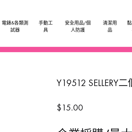
電錶&各類測
手動工
安全用品/個
清潔用
黏
試器
具
人防護
品
電批電卜
機械防護集塵器
電子卡尺
刀片
安全帽
潤滑劑
泥灰
油漆類
水管類
救車寶｜過江龍
Bosch
M
電刨
工具袋
食物安全檢測儀
手動-介刀
飯店&洗衣房專業洗滌用品-粉劑類
膠水玻璃膠超能膠
電池
Anchor
Be
Y19512 SELLERY
氣泵風機抽風吸塵
磨碟切割片拋光類
手動-刮
醫院洗衣用品-液體類
鎖
BLACK & DECKER
En
噴筆噴槍
手動-匙
餐廳清潔用品
門
BAHCO 魚嘜
B
$
15.00
發動機發電機
手動-尺平水
Dong Cheng 東成
M
磨機修邊機
手動-拉釘鉗
Sunflag 新輝牌
K