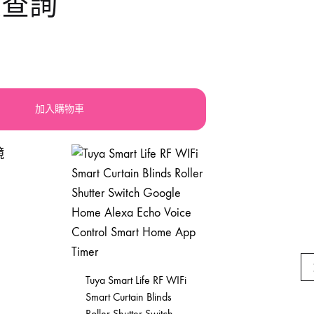
大查詢
llery
震機
手動-鋸
orx
積梳
手動-鐵筆
lsen
其他電動工具
索帶繩帶
加入購物車
atdi活奇能
焊鉗
UPER-BAG
紮線
槍類手動五金工具
砂紙砂布錫紙
磁磚分隔片
Tuya Smart Life RF WIFi
手動-起子
Smart Curtain Blinds
Motorola 車
Roller Shutter Switch
機 （車用）