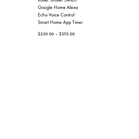
Google Home Alexa
$
150.00
Echo Voice Control
Smart Home App Timer
$
230.00
–
$
370.00