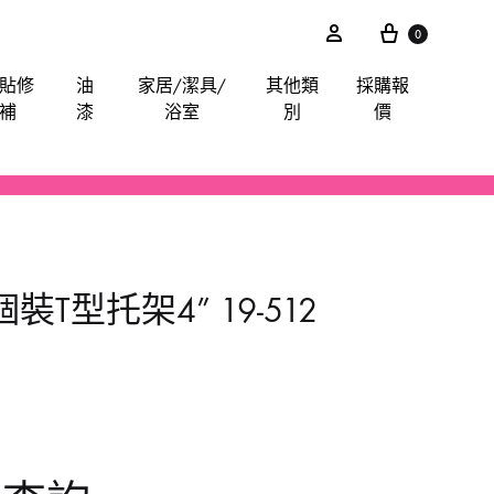
0
貼修
油
家居/潔具/
其他類
採購報
補
漆
浴室
別
價
akita
電鋸
鋸片
電子尺平水儀角度儀測距儀
卜士
綿毛巾布
膠紙膠布魔術貼
手動-油刷油轆
喉管配件
其他分類
iter
電錘
索頭
探測器
手動-令卜令梗
餐廳用酒店用專業洗滌用品-乾洗類
玻璃膠
水喉類
二個裝T型托架4” 19-512
gineer
拋光機打蠟機
插頭開關轉換器
手動-剪
醫院洗衣用品-粉劑類
CTO
攪拌
手動-喉鉗
ilan Stick-BMW
清洗機
手動-扳手
arpo
羅機
手動-梗頭