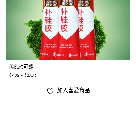
萬能補鞋膠
$
7.82
–
$
27.76
加入喜愛商品