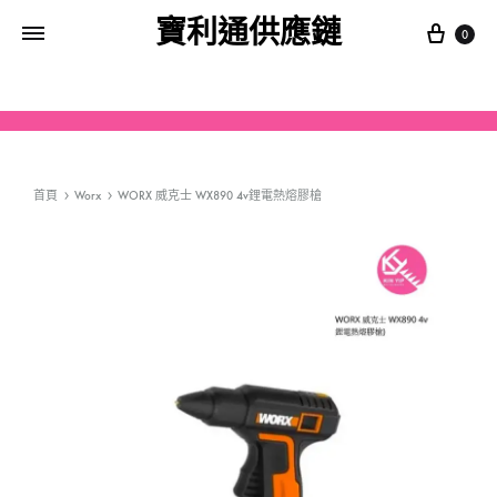
寶利通供應鏈
0
首頁
Worx
WORX 威克士 WX890 4v鋰電熱熔膠槍