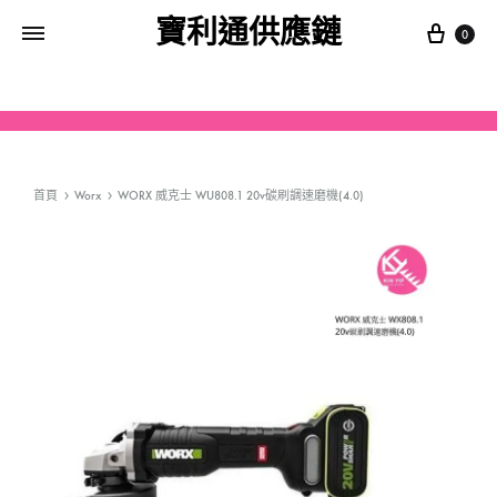
寶利通供應鏈
0
首頁
Worx
WORX 威克士 WU808.1 20v碳刷調速磨機(4.0)