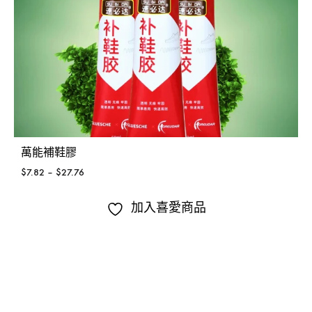
萬能補鞋膠
$
7.82
–
$
27.76
加入喜愛商品