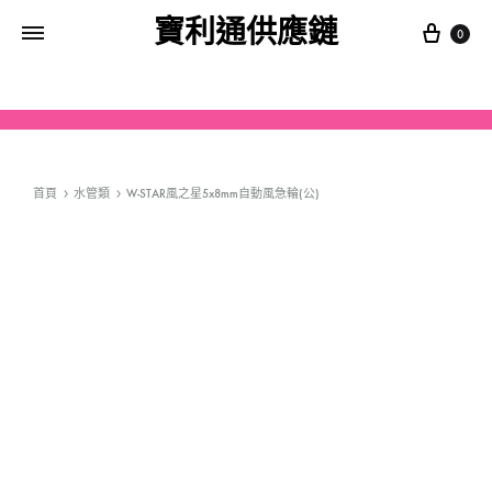
寶利通供應鏈
0
首頁
水管類
W-STAR風之星5x8mm自動風急輪(公)