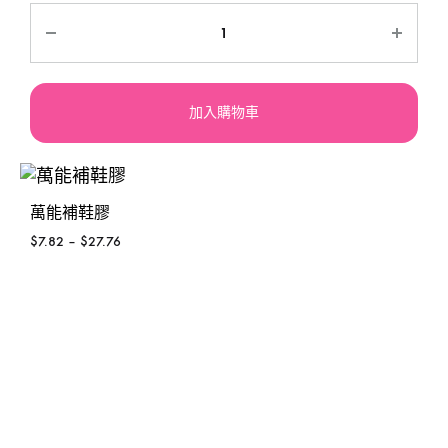
加入購物車
萬能補鞋膠
$
7.82
–
$
27.76