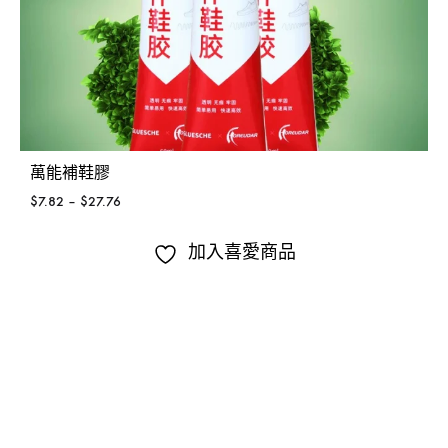
萬能補鞋膠
$
7.82
–
$
27.76
加入喜愛商品