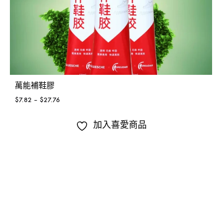
萬能補鞋膠
$
7.82
–
$
27.76
加入喜愛商品