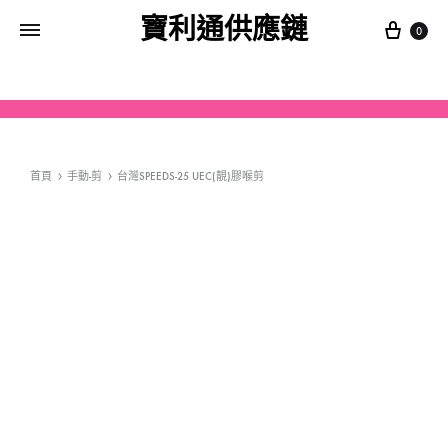
寶利通供應鏈
0
首頁
手動-剪
台灣SPEEDS-25 UEC(靚)膠喉剪