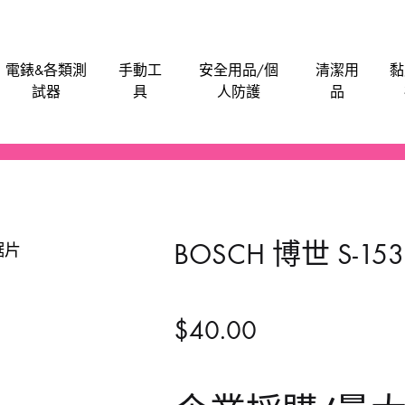
電錶&各類測
手動工
安全用品/個
清潔用
黏
試器
具
人防護
品
電批電卜
機械防護集塵器
電子卡尺
刀片
安全帽
潤滑劑
泥灰
油漆類
水管類
救車寶｜過江龍
Bosch
M
電刨
工具袋
食物安全檢測儀
手動-介刀
飯店&洗衣房專業洗滌用品-粉劑類
膠水玻璃膠超能膠
電池
Anchor
Be
BOSCH 博世 S-1
氣泵風機抽風吸塵
磨碟切割片拋光類
手動-刮
醫院洗衣用品-液體類
鎖
BLACK & DECKER
En
噴筆噴槍
手動-匙
餐廳清潔用品
門
BAHCO 魚嘜
B
$
40.00
發動機發電機
手動-尺平水
Dong Cheng 東成
M
磨機修邊機
手動-拉釘鉗
Sunflag 新輝牌
K