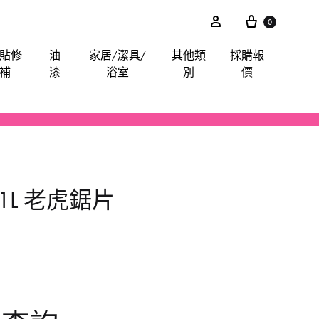
0
貼修
油
家居/潔具/
其他類
採購報
補
漆
浴室
別
價
akita
電鋸
鋸片
電子尺平水儀角度儀測距儀
卜士
綿毛巾布
膠紙膠布魔術貼
手動-油刷油轆
喉管配件
其他分類
iter
電錘
索頭
探測器
手動-令卜令梗
餐廳用酒店用專業洗滌用品-乾洗類
玻璃膠
水喉類
531L 老虎鋸片
gineer
拋光機打蠟機
插頭開關轉換器
手動-剪
醫院洗衣用品-粉劑類
CTO
攪拌
手動-喉鉗
ilan Stick-BMW
清洗機
手動-扳手
arpo
羅機
手動-梗頭