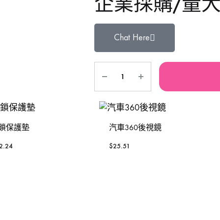
企業採購/量
鐵風槍
手動-銼銼刀
TAJIMA 田島
Se
Chat Here
充電風扇褸
手動-磁石筆
3 Peaks 三山牌
W
砂紙機
手動-鏈鉗
VESSEL
To
電動板手
雕刻筆
RUBICON羅賓漢
P
焊枝
台灣MATATAKITOYO
S
鎖保護墊
汽車360後視鏡
萬用套筒
2.24
$
25.51
鋸片
烙鐵
鋸架