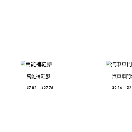
金，
裝
發動機
手動-錘
KOREL 星嘜
修
釘槍
手動-鑿
日本KTC
工
具
封口機
把手
大猩猩
風扇風槍風機
絲攻
3M
威也
日本FLAG旗牌
萬能補鞋膠
汽車車門
鍚線
德國ELORA
$
7.82
–
$
27.76
$
9.16
–
$
2
其他介筆
配件-手動類別
轉換連接