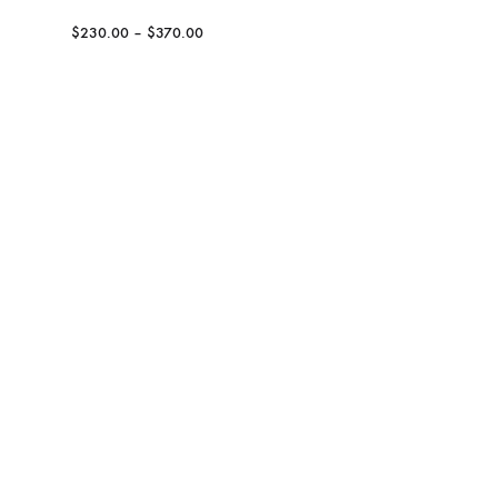
$
230.00
–
$
370.00
Motorola 
用）
$
150.00