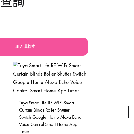
大查詢
llery
震機
手動-鋸
orx
積梳
手動-鐵筆
lsen
其他電動工具
索帶繩帶
加入購物車
atdi活奇能
焊鉗
UPER-BAG
紮線
槍類手動五金工具
砂紙砂布錫紙
Tuya Smart Life RF WIFi Smart
Curtain Blinds Roller Shutter
磁磚分隔片
Switch Google Home Alexa Echo
Voice Control Smart Home App
手動-起子
Timer