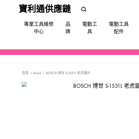
寶利通供應鏈
POLEETUNG
POLEETUNG
專業工具維修
品
電動工
電動工具
五
五
中心
牌
具
配件
金
金
提
供
電鑽
批咀｜鑽咀｜令梳｜卜咀
尺平水儀角度儀測距儀
手動-令梗梗頭
手套｜口罩｜面罩眼鏡｜耳罩
清潔使用品
填縫修補
噴漆
防水防漏
天文望遠鏡
QUIADSA 傑士牌
各
種
首頁
Bosch
BOSCH 博世 S-1531L 老虎鋸片
電鎬
萬用套筒
磅氣表
手動-劃綫筆墨斗
飯店&洗衣房專業洗滌用品
填補修復
急輪膠咀
Devon 大有
電
動
套裝(批鑽磨)
集塵
手動-夾手
專業洗滌用品-液體自動分配
縐紋膠紙
充電座充電器
AEG
工
具,
切割機
電線
手動-批
廚房清潔用品
照明
Bestech
小
槍類電動五金工具
手動-柄匙
Super Glue
型
五
機械防護集塵器
手動-鉗
MAXPOWER