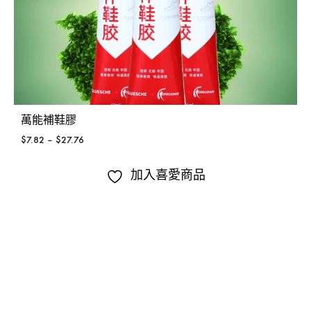
萬能補鞋膠
$
7.82
–
$
27.76
加入喜愛商品