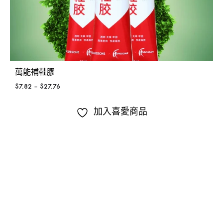
萬能補鞋膠
$
7.82
–
$
27.76
加入喜愛商品