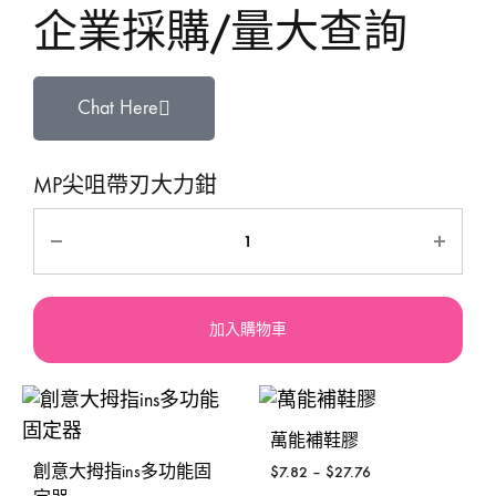
企業採購/量大查詢
Chat Here
MP尖咀帶刃大力鉗
加入購物車
萬能補鞋膠
創意大拇指ins多功能固
$
7.82
–
$
27.76