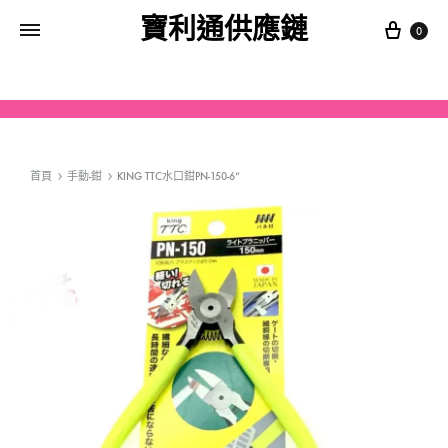
寶利通供應鏈
0
首頁
手動-鉗
KING TTC水口鉗PN-150-6”