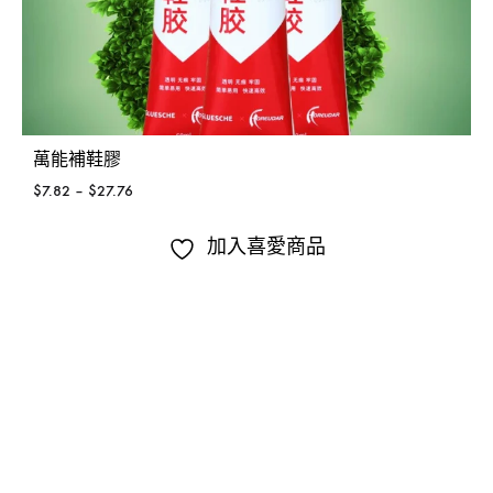
萬能補鞋膠
$
7.82
–
$
27.76
加入喜愛商品