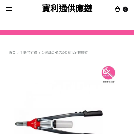
寶利通供應鏈
0
首頁
手動-拉釘鉗
台灣SRC HR-730長柄1/4”拉釘鉗