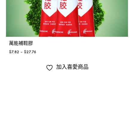
萬能補鞋膠
$
7.82
–
$
27.76
加入喜愛商品