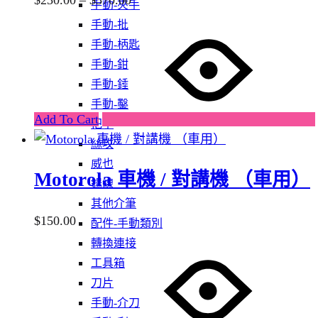
手動-夾手
product
range:
手動-批
This
page
$230.00
手動-柄匙
product
through
手動-鉗
has
$370.00
手動-錘
multiple
手動-鑿
variants.
Add To Cart
把手
The
絲攻
options
威也
may
Motorola 車機 / 對講機 （車用）
鍚線
be
其他介筆
chosen
$
150.00
配件-手動類別
on
轉換連接
the
工具箱
product
刀片
page
手動-介刀