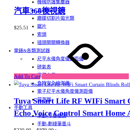
機械防護集塵器
may
汽車360後視鏡
工具袋
be
磨碟切割片拋光類
chosen
鋸片
$
25.51
on
索頭
the
This
插頭開關轉換器
product
product
電錶&各類測試器
page
has
尺平水儀角度儀測距儀
multiple
磅氣表
variants.
電子卡尺
Add To Cart
The
食物安全檢測儀
options
電子尺平水儀角度儀測距儀
may
Tuya Smart Life RF WIFi Smart C
探測器
be
手動工具
chosen
Echo Voice Control Smart Home 
手動-令梗梗頭
on
手動-劃綫筆墨斗
the
Price
$
230.00
–
$
370.00