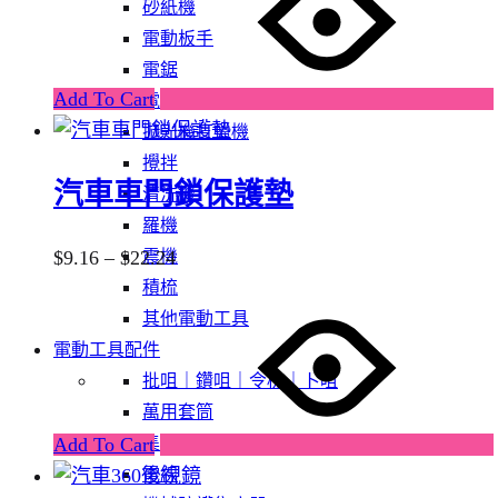
through
砂紙機
page
has
$27.76
電動板手
multiple
電鋸
variants.
Add To Cart
電錘
The
拋光機打蠟機
options
攪拌
may
汽車車門鎖保護墊
清洗機
be
羅機
chosen
Price
震機
$
9.16
–
$
22.24
on
range:
積梳
the
This
$9.16
其他電動工具
product
product
through
電動工具配件
page
has
$22.24
批咀｜鑽咀｜令梳｜卜咀
multiple
萬用套筒
variants.
集塵
Add To Cart
The
電線
options