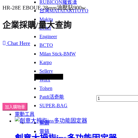
RUBICON羅賓漢
HR-28E EBOUE 28mm油壓鉆900w
台灣MATATAKITOYO
Makita
企業採購/量大查詢
Beiter
Engineer
Chat Here
BCTO
Milan Stick-BMW
數
Karpo
量
Sellery
Worx
Tolsen
Patdi活奇能
SUPER-BAG
加入購物車
電動工具
電鑽
電鎬