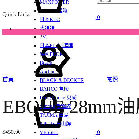
MAXPOWER
KOREL 星嘜
Quick Links
0
日本KTC
大猩猩
3M
Sign
日本FLAG旗牌
in
德國ELORA
Bosch
Anchor
首頁
電鑽
BLACK & DECKER
BAHCO 魚嘜
Cart
Dong Cheng 東成
EBOUE 28mm油
Sunflag 新輝牌
TAJIMA 田島
3 Peaks 三山牌
$
450.00
0
VESSEL