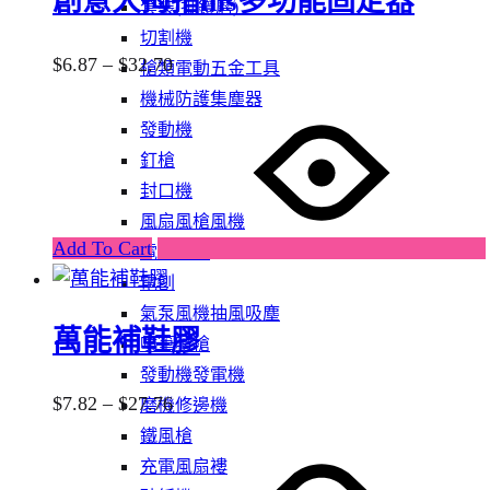
創意大拇指ins多功能固定器
套裝(批鑽磨)
切割機
Price
$
6.87
–
$
32.70
槍類電動五金工具
range:
機械防護集塵器
This
$6.87
發動機
product
through
釘槍
has
$32.70
封口機
multiple
風扇風槍風機
variants.
Add To Cart
電批電卜
The
電刨
options
氣泵風機抽風吸塵
may
萬能補鞋膠
噴筆噴槍
be
發動機發電機
chosen
Price
$
7.82
–
$
27.76
磨機修邊機
on
range:
鐵風槍
the
This
$7.82
充電風扇褸
product
product