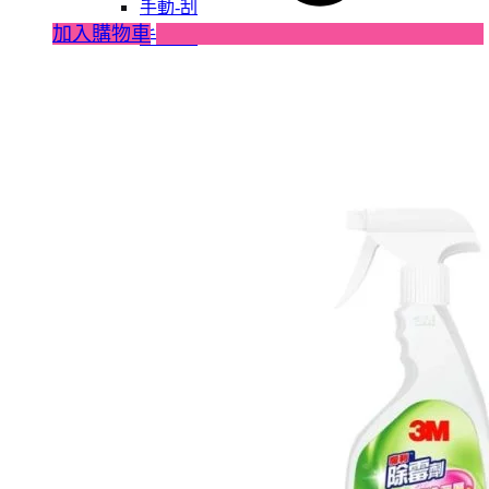
手動-刮
加入購物車
手動-匙
手動-尺平水
手動-拉釘鉗
手動-銼銼刀
手動-磁石筆
手動-鏈鉗
雕刻筆
焊枝
萬用套筒
鋸片
烙鐵
鋸架
卜士
手動-令卜令梗
手動-剪