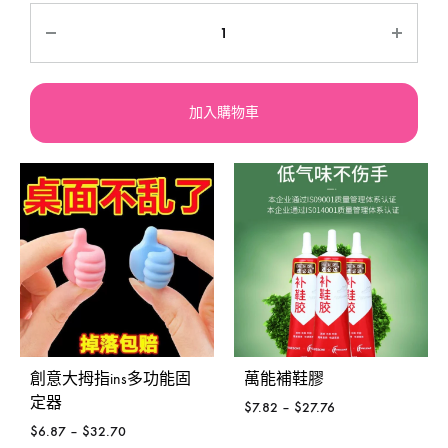
加入購物車
創意大拇指ins多功能固
萬能補鞋膠
定器
$
7.82
–
$
27.76
$
6.87
–
$
32.70