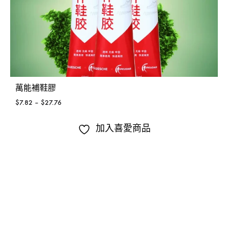
萬能補鞋膠
$
7.82
–
$
27.76
加入喜愛商品