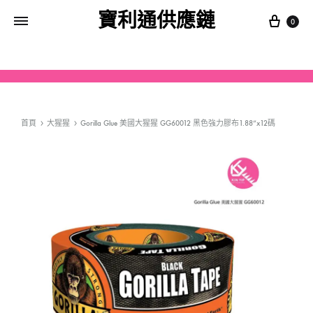
寶利通供應鏈
0
首頁
大猩猩
Gorilla Glue 美國大猩猩 GG60012 黑色強力膠布1.88”x12碼