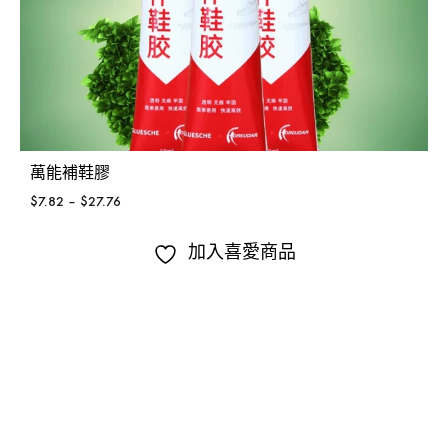
萬能補鞋膠
$
7.82
–
$
27.76
加入喜愛商品