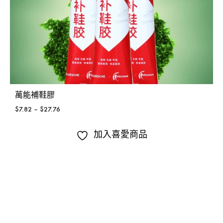
萬能補鞋膠
$
7.82
–
$
27.76
加入喜愛商品