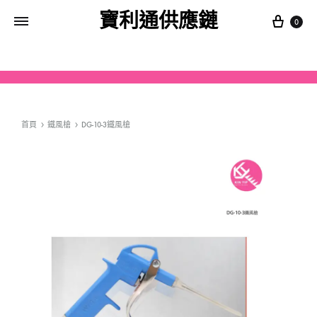
寶利通供應鏈
0
首頁
鐵風槍
DG-10-3鐵風槍