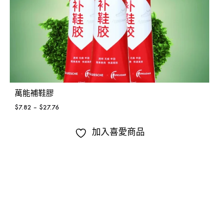
萬能補鞋膠
$
7.82
–
$
27.76
加入喜愛商品