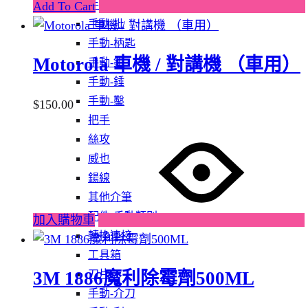
手動-夾手
Add To Cart
The
手動-批
options
手動-柄匙
may
Motorola 車機 / 對講機 （車用）
手動-鉗
be
手動-錘
chosen
手動-鑿
$
150.00
on
把手
the
絲攻
product
威也
page
鍚線
其他介筆
配件-手動類別
加入購物車
轉換連接
工具箱
刀片
3M 1886魔利除霉劑500ML
手動-介刀