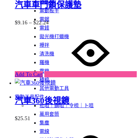
砂紙機
汽車車門鎖保護墊
be
電動板手
chosen
電鋸
Price
$
9.16
–
$
22.24
on
電錘
range:
the
This
拋光機打蠟機
$9.16
product
product
攪拌
through
page
has
清洗機
$22.24
multiple
羅機
variants.
震機
Add To Cart
The
積梳
options
其他電動工具
may
電動工具配件
汽車360後視鏡
be
批咀｜鑽咀｜令梳｜卜咀
chosen
萬用套筒
$
25.51
on
集塵
the
This
電線
product