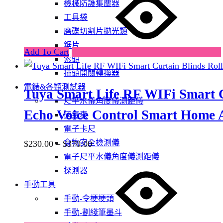
product
機械防護集塵器
page
has
工具袋
multiple
磨碟切割片拋光類
variants.
鋸片
Add To Cart
The
索頭
options
插頭開關轉換器
may
電錶&各類測試器
Tuya Smart Life RF WIFi Smart C
be
尺平水儀角度儀測距儀
chosen
Echo Voice Control Smart Home 
磅氣表
on
電子卡尺
the
Price
食物安全檢測儀
$
230.00
–
$
370.00
product
range:
電子尺平水儀角度儀測距儀
This
page
$230.00
探測器
product
through
手動工具
has
$370.00
手動-令梗梗頭
multiple
手動-劃綫筆墨斗
variants.