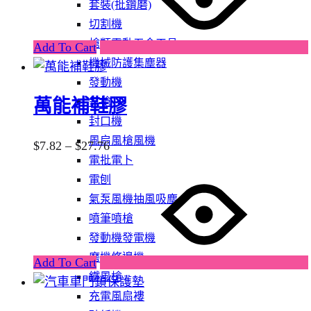
套裝(批鑽磨)
$32.70
multiple
切割機
variants.
槍類電動五金工具
Add To Cart
The
機械防護集塵器
options
發動機
may
釘槍
萬能補鞋膠
be
封口機
chosen
風扇風槍風機
Price
$
7.82
–
$
27.76
on
電批電卜
range:
the
This
電刨
$7.82
product
product
氣泵風機抽風吸塵
through
page
has
噴筆噴槍
$27.76
multiple
發動機發電機
variants.
磨機修邊機
Add To Cart
The
鐵風槍
options
充電風扇褸
may