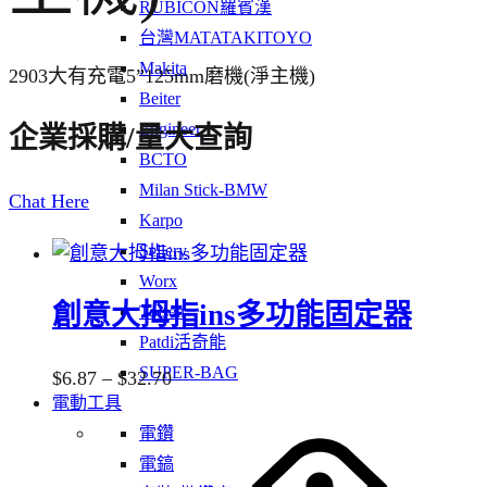
RUBICON羅賓漢
台灣MATATAKITOYO
Makita
2903大有充電5”125mm磨機(淨主機)
Beiter
Engineer
企業採購/量大查詢
BCTO
Milan Stick-BMW
Chat Here
Karpo
Sellery
Worx
創意大拇指ins多功能固定器
Tolsen
Patdi活奇能
SUPER-BAG
Price
$
6.87
–
$
32.70
電動工具
range:
This
電鑽
$6.87
product
電鎬
through
has