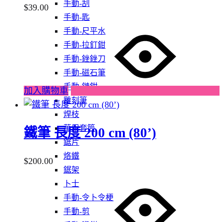
手動-刮
$
39.00
手動-匙
手動-尺平水
手動-拉釘鉗
手動-銼銼刀
手動-磁石筆
手動-鏈鉗
加入購物車
雕刻筆
焊枝
萬用套筒
鐵筆 長度 200 cm (80’)
鋸片
烙鐵
$
200.00
鋸架
卜士
手動-令卜令梗
手動-剪