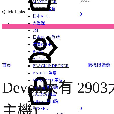
MAXPOWER
KOREL 星嘜
Quick Links
0
日本KTC
大猩猩
3M
Sign
日本FLAG旗牌
in
德國ELORA
Bosch
Anchor
首頁
磨機修邊機
BLACK & DECKER
BAHCO 魚嘜
Cart
Dong Cheng 東成
Devon大有 29
Sunflag 新輝牌
TAJIMA 田島
3 Peaks 三山牌
主機)
0
VESSEL