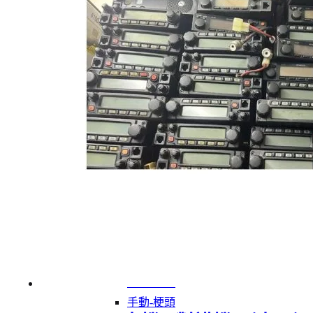
手動-拉釘鉗
手動-銼銼刀
手動-磁石筆
手動-鏈鉗
雕刻筆
焊枝
萬用套筒
鋸片
烙鐵
鋸架
卜士
手動-令卜令梗
手動-剪
手動-喉鉗
手動-扳手
手動-梗頭