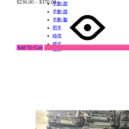
$
230.00
–
$
370.00
手動-鉗
手動-錘
手動-鑿
把手
絲攻
威也
Add To Cart
鍚線
其他介筆
配件-手動類別
轉換連接
工具箱
刀片
手動-介刀
手動-刮
手動-匙
手動-尺平水