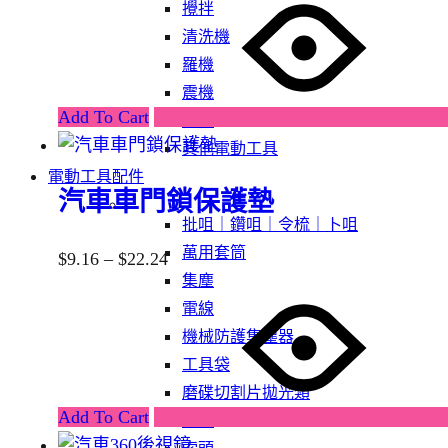
攪拌
清洗機
羅機
震機
Add To Cart
積梳
其他電動工具
電動工具配件
汽車車門鎖保護墊
批咀｜鑽咀｜令梳｜卜咀
萬用套筒
$
9.16
–
$
22.24
集塵
電線
機械防護集塵器
工具袋
磨碟切割片拋光類
Add To Cart
鋸片