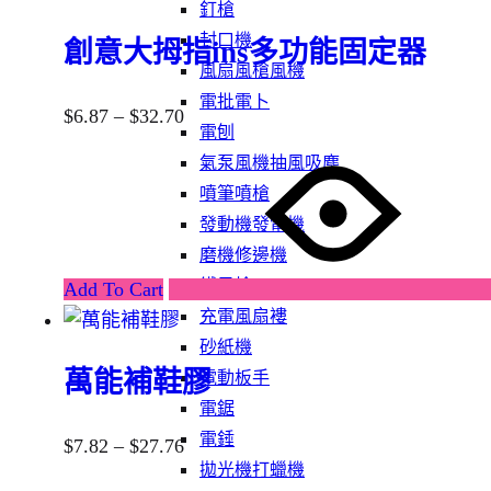
釘槍
封口機
創意大拇指ins多功能固定器
風扇風槍風機
電批電卜
$
6.87
–
$
32.70
電刨
氣泵風機抽風吸塵
噴筆噴槍
發動機發電機
磨機修邊機
鐵風槍
Add To Cart
充電風扇褸
砂紙機
萬能補鞋膠
電動板手
電鋸
電錘
$
7.82
–
$
27.76
拋光機打蠟機