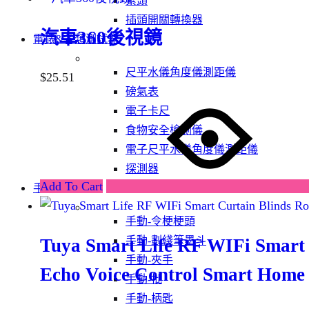
索頭
插頭開關轉換器
汽車360後視鏡
電錶&各類測試器
尺平水儀角度儀測距儀
$
25.51
磅氣表
電子卡尺
食物安全檢測儀
電子尺平水儀角度儀測距儀
探測器
Add To Cart
手動工具
手動-令梗梗頭
手動-劃綫筆墨斗
Tuya Smart Life RF WIFi Smart 
手動-夾手
Echo Voice Control Smart Home
手動-批
手動-柄匙