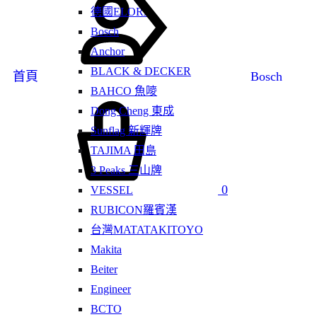
德國ELORA
Bosch
Anchor
BLACK & DECKER
首頁
Bosch
BAHCO 魚嘜
Dong Cheng 東成
Sunflag 新輝牌
TAJIMA 田島
3 Peaks 三山牌
0
VESSEL
RUBICON羅賓漢
台灣MATATAKITOYO
Makita
Beiter
Engineer
BCTO