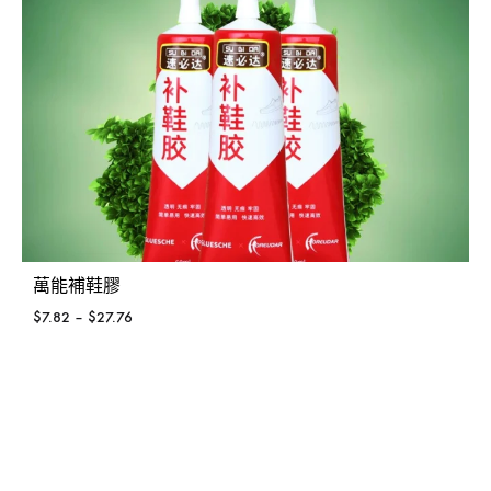
萬能補鞋膠
$
7.82
–
$
27.76