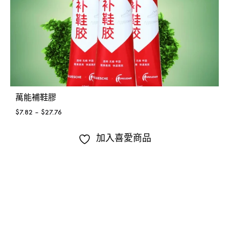
萬能補鞋膠
$
7.82
–
$
27.76
加入喜愛商品