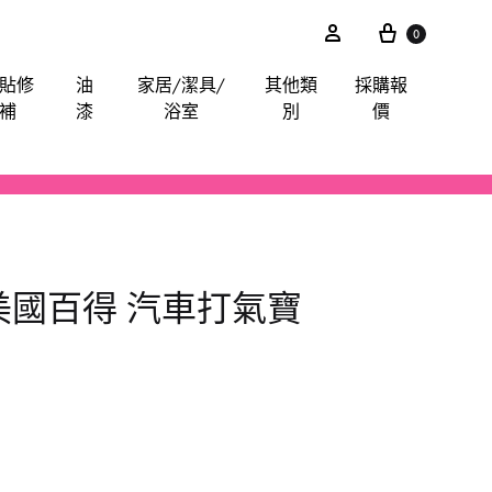
0
貼修
油
家居/潔具/
其他類
採購報
補
漆
浴室
別
價
akita
電鋸
鋸片
電子尺平水儀角度儀測距儀
卜士
綿毛巾布
膠紙膠布魔術貼
手動-油刷油轆
喉管配件
其他分類
iter
電錘
索頭
探測器
手動-令卜令梗
餐廳用酒店用專業洗滌用品-乾洗類
玻璃膠
水喉類
ER 美國百得 汽車打氣寶
gineer
拋光機打蠟機
插頭開關轉換器
手動-剪
醫院洗衣用品-粉劑類
CTO
攪拌
手動-喉鉗
ilan Stick-BMW
清洗機
手動-扳手
arpo
羅機
手動-梗頭