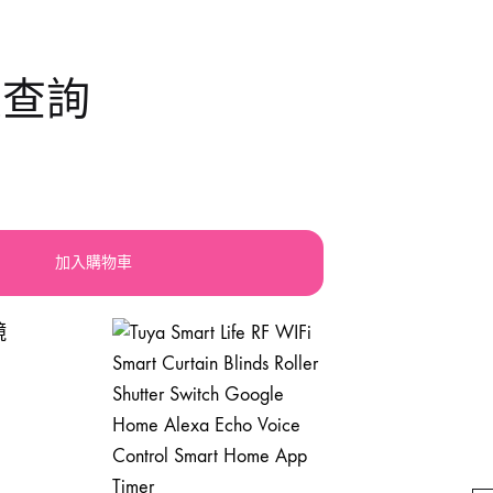
llery
震機
手動-鋸
大查詢
orx
積梳
手動-鐵筆
lsen
其他電動工具
索帶繩帶
atdi活奇能
焊鉗
UPER-BAG
紮線
加入購物車
槍類手動五金工具
砂紙砂布錫紙
磁磚分隔片
手動-起子