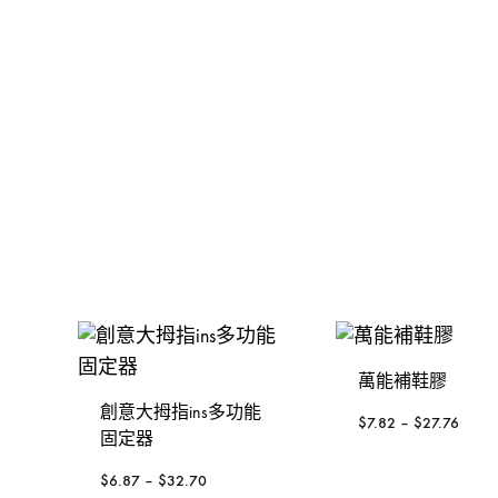
金，
裝
發動機
手動-錘
KOREL 星嘜
修
釘槍
手動-鑿
日本KTC
工
具
封口機
把手
大猩猩
風扇風槍風機
絲攻
3M
威也
日本FLAG旗牌
鍚線
德國ELORA
其他介筆
萬能補鞋膠
配件-手動類別
創意大拇指ins多功能
$
7.82
–
$
27.76
固定器
轉換連接
$
6.87
–
$
32.70