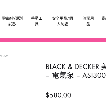
電錶&各類測
手動工
安全用品/個
清潔用
黏
試器
具
人防護
品
電批電卜
機械防護集塵器
電子卡尺
刀片
安全帽
潤滑劑
泥灰
油漆類
水管類
救車寶｜過江龍
Bosch
M
SI300
電刨
工具袋
食物安全檢測儀
手動-介刀
飯店&洗衣房專業洗滌用品-粉劑類
膠水玻璃膠超能膠
電池
Anchor
Be
BLACK & DECK
氣泵風機抽風吸塵
磨碟切割片拋光類
手動-刮
醫院洗衣用品-液體類
鎖
BLACK & DECKER
En
– 電氣泵 – ASI300
噴筆噴槍
手動-匙
餐廳清潔用品
門
BAHCO 魚嘜
B
發動機發電機
手動-尺平水
Dong Cheng 東成
M
$
580.00
磨機修邊機
手動-拉釘鉗
Sunflag 新輝牌
K