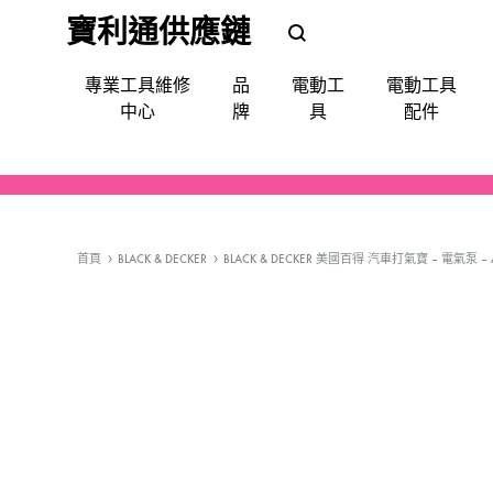
寶利通供應鏈
POLEETUNG
POLEETUNG
專業工具維修
品
電動工
電動工具
五
五
中心
牌
具
配件
金
金
提
供
電鑽
批咀｜鑽咀｜令梳｜卜咀
尺平水儀角度儀測距儀
手動-令梗梗頭
手套｜口罩｜面罩眼鏡｜耳罩
清潔使用品
填縫修補
噴漆
防水防漏
天文望遠鏡
QUIADSA 傑士牌
各
種
首頁
BLACK & DECKER
BLACK & DECKER 美國百得 汽車打氣寶 – 電氣泵 – A
電鎬
萬用套筒
磅氣表
手動-劃綫筆墨斗
飯店&洗衣房專業洗滌用品
填補修復
急輪膠咀
Devon 大有
電
動
套裝(批鑽磨)
集塵
手動-夾手
專業洗滌用品-液體自動分配
縐紋膠紙
充電座充電器
AEG
工
具,
切割機
電線
手動-批
廚房清潔用品
照明
Bestech
小
槍類電動五金工具
手動-柄匙
Super Glue
型
五
機械防護集塵器
手動-鉗
MAXPOWER