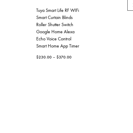
Tuya Smart Life RF WIFi
Smart Curtain Blinds
Motorola 車
Roller Shutter Switch
機 （車用）
Google Home Alexa
$
150.00
Echo Voice Control
Smart Home App Timer
$
230.00
–
$
370.00