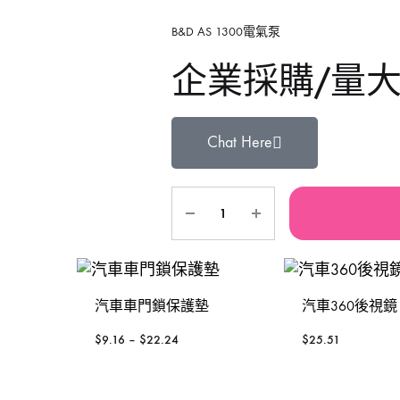
鐵風槍
手動-銼銼刀
TAJIMA 田島
Se
B&D AS 1300電氣泵
企業採購/量
充電風扇褸
手動-磁石筆
3 Peaks 三山牌
W
砂紙機
手動-鏈鉗
VESSEL
To
Chat Here
電動板手
雕刻筆
RUBICON羅賓漢
P
焊枝
台灣MATATAKITOYO
S
萬用套筒
鋸片
汽車車門鎖保護墊
汽車360後視鏡
烙鐵
$
9.16
–
$
22.24
$
25.51
鋸架