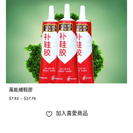
萬能補鞋膠
$
7.82
–
$
27.76
加入喜愛商品