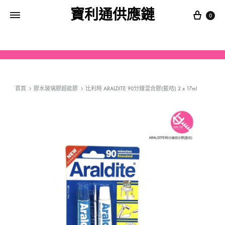
寶利通供應鏈
0
首頁
膠水玻璃膠超能膠
比利時 ARALDITE 90分鐘混合膠(藍咭) 2 x 17ml