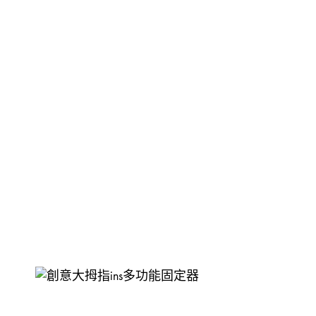
金，
裝
發動機
手動-錘
KOREL 星嘜
修
釘槍
手動-鑿
日本KTC
工
具
封口機
把手
大猩猩
風扇風槍風機
絲攻
3M
威也
日本FLAG旗牌
鍚線
德國ELORA
其他介筆
配件-手動類別
轉換連接