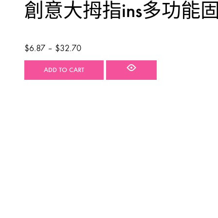
創意大拇指ins多功能
工具箱
$
6.87
–
$
32.70
ADD TO CART