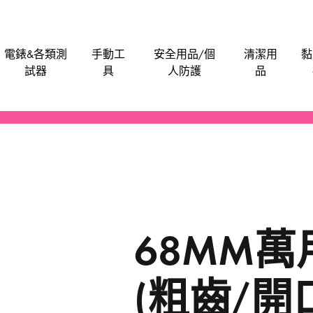
電錶&各類測
手動工
安全用品/個
清潔用
黏
試器
具
人防護
品
電批電卜
機械防護集塵器
電子卡尺
刀片
安全帽
潤滑劑
泥灰
油漆類
水管類
救車寶｜過江龍
Bosch
M
電刨
工具袋
食物安全檢測儀
手動-介刀
飯店&洗衣房專業洗滌用品-粉劑類
膠水玻璃膠超能膠
電池
Anchor
Be
氣泵風機抽風吸塵
磨碟切割片拋光類
手動-刮
醫院洗衣用品-液體類
鎖
BLACK & DECKER
En
68MM
噴筆噴槍
手動-匙
餐廳清潔用品
門
BAHCO 魚嘜
B
發動機發電機
手動-尺平水
Dong Cheng 東成
M
(粗齒/開
磨機修邊機
手動-拉釘鉗
Sunflag 新輝牌
K