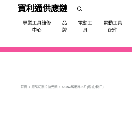
寶利通供應鏈
POLEETUNG
POLEETUNG
專業工具維修
品
電動工
電動工具
五
五
中心
牌
具
配件
金
金
提
供
電鑽
批咀｜鑽咀｜令梳｜卜咀
尺平水儀角度儀測距儀
手動-令梗梗頭
手套｜口罩｜面罩眼鏡｜耳罩
清潔使用品
填縫修補
噴漆
防水防漏
天文望遠鏡
QUIADSA 傑士牌
各
種
電鎬
萬用套筒
磅氣表
手動-劃綫筆墨斗
飯店&洗衣房專業洗滌用品
填補修復
急輪膠咀
Devon 大有
電
動
套裝(批鑽磨)
集塵
手動-夾手
專業洗滌用品-液體自動分配
縐紋膠紙
充電座充電器
AEG
首頁
磨碟切割片拋光類
68MM萬用界木片(粗齒/開口)
工
具,
切割機
電線
手動-批
廚房清潔用品
照明
Bestech
小
槍類電動五金工具
手動-柄匙
Super Glue
型
五
機械防護集塵器
手動-鉗
MAXPOWER