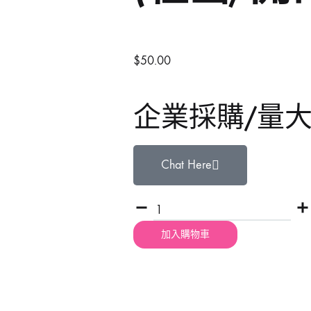
鐵風槍
手動-銼銼刀
TAJIMA 田島
Se
充電風扇褸
手動-磁石筆
3 Peaks 三山牌
W
$
50.00
砂紙機
手動-鏈鉗
VESSEL
To
企業採購/量
電動板手
雕刻筆
RUBICON羅賓漢
P
焊枝
台灣MATATAKITOYO
S
Chat Here
萬用套筒
鋸片
加入購物車
烙鐵
鋸架