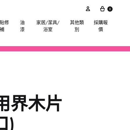
0
貼修
油
家居/潔具/
其他類
採購報
補
漆
浴室
別
價
akita
電鋸
鋸片
電子尺平水儀角度儀測距儀
卜士
綿毛巾布
膠紙膠布魔術貼
手動-油刷油轆
喉管配件
其他分類
iter
電錘
索頭
探測器
手動-令卜令梗
餐廳用酒店用專業洗滌用品-乾洗類
玻璃膠
水喉類
gineer
拋光機打蠟機
插頭開關轉換器
手動-剪
醫院洗衣用品-粉劑類
萬用界木片
CTO
攪拌
手動-喉鉗
ilan Stick-BMW
清洗機
手動-扳手
口)
arpo
羅機
手動-梗頭