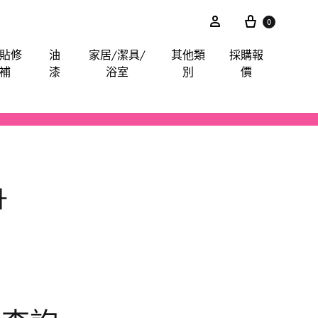
0
貼修
油
家居/潔具/
其他類
採購報
補
漆
浴室
別
價
akita
電鋸
鋸片
電子尺平水儀角度儀測距儀
卜士
綿毛巾布
膠紙膠布魔術貼
手動-油刷油轆
喉管配件
其他分類
iter
電錘
索頭
探測器
手動-令卜令梗
餐廳用酒店用專業洗滌用品-乾洗類
玻璃膠
水喉類
升
gineer
拋光機打蠟機
插頭開關轉換器
手動-剪
醫院洗衣用品-粉劑類
CTO
攪拌
手動-喉鉗
ilan Stick-BMW
清洗機
手動-扳手
arpo
羅機
手動-梗頭