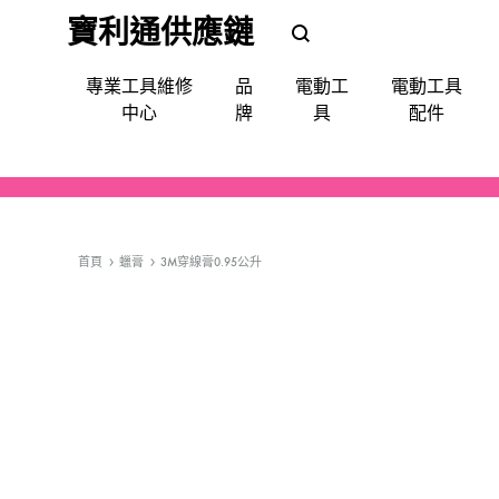
寶利通供應鏈
POLEETUNG
POLEETUNG
專業工具維修
品
電動工
電動工具
五
五
中心
牌
具
配件
金
金
提
供
電鑽
批咀｜鑽咀｜令梳｜卜咀
尺平水儀角度儀測距儀
手動-令梗梗頭
手套｜口罩｜面罩眼鏡｜耳罩
清潔使用品
填縫修補
噴漆
防水防漏
天文望遠鏡
QUIADSA 傑士牌
各
種
首頁
蠟膏
3M穿線膏0.95公升
電鎬
萬用套筒
磅氣表
手動-劃綫筆墨斗
飯店&洗衣房專業洗滌用品
填補修復
急輪膠咀
Devon 大有
電
動
套裝(批鑽磨)
集塵
手動-夾手
專業洗滌用品-液體自動分配
縐紋膠紙
充電座充電器
AEG
工
具,
切割機
電線
手動-批
廚房清潔用品
照明
Bestech
小
槍類電動五金工具
手動-柄匙
Super Glue
型
五
機械防護集塵器
手動-鉗
MAXPOWER