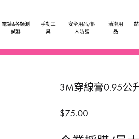
電錶&各類測
手動工
安全用品/個
清潔用
黏
試器
具
人防護
品
電批電卜
機械防護集塵器
電子卡尺
刀片
安全帽
潤滑劑
泥灰
油漆類
水管類
救車寶｜過江龍
Bosch
M
電刨
工具袋
食物安全檢測儀
手動-介刀
飯店&洗衣房專業洗滌用品-粉劑類
膠水玻璃膠超能膠
電池
Anchor
Be
3M穿線膏0.95公
氣泵風機抽風吸塵
磨碟切割片拋光類
手動-刮
醫院洗衣用品-液體類
鎖
BLACK & DECKER
En
噴筆噴槍
手動-匙
餐廳清潔用品
門
BAHCO 魚嘜
B
$
75.00
發動機發電機
手動-尺平水
Dong Cheng 東成
M
磨機修邊機
手動-拉釘鉗
Sunflag 新輝牌
K