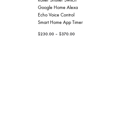
Google Home Alexa
$
150.00
Echo Voice Control
Smart Home App Timer
$
230.00
–
$
370.00