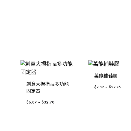
金，
裝
發動機
手動-錘
KOREL 星嘜
修
釘槍
手動-鑿
日本KTC
工
具
封口機
把手
大猩猩
風扇風槍風機
絲攻
3M
威也
日本FLAG旗牌
萬能補鞋膠
鍚線
德國ELORA
創意大拇指ins多功能
$
7.82
–
$
27.76
固定器
其他介筆
$
6.87
–
$
32.70
配件-手動類別
轉換連接