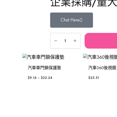
企業採購/量
鐵風槍
手動-銼銼刀
TAJIMA 田島
Se
Chat Here
充電風扇褸
手動-磁石筆
3 Peaks 三山牌
W
砂紙機
手動-鏈鉗
VESSEL
To
電動板手
雕刻筆
RUBICON羅賓漢
P
焊枝
台灣MATATAKITOYO
S
汽車車門鎖保護墊
汽車360後視鏡
萬用套筒
$
9.16
–
$
22.24
$
25.51
鋸片
烙鐵
鋸架