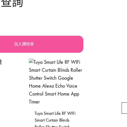
大查詢
llery
震機
手動-鋸
orx
積梳
手動-鐵筆
lsen
其他電動工具
索帶繩帶
加入購物車
atdi活奇能
焊鉗
UPER-BAG
紮線
槍類手動五金工具
砂紙砂布錫紙
磁磚分隔片
Tuya Smart Life RF WIFi
手動-起子
Smart Curtain Blinds
Motorola 車
Roller Shutter Switch
機 （車用）