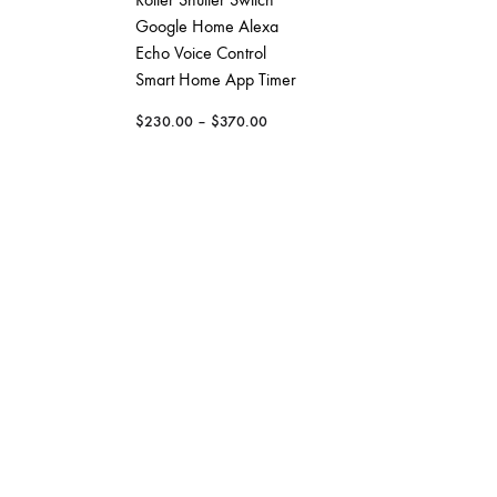
Google Home Alexa
$
150.00
Echo Voice Control
Smart Home App Timer
$
230.00
–
$
370.00