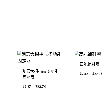
金，
裝
發動機
手動-錘
KOREL 星嘜
修
釘槍
手動-鑿
日本KTC
工
具
封口機
把手
大猩猩
風扇風槍風機
絲攻
3M
威也
日本FLAG旗牌
萬能補鞋膠
鍚線
德國ELORA
創意大拇指ins多功能
$
7.82
–
$
27.76
固定器
其他介筆
$
6.87
–
$
32.70
配件-手動類別
轉換連接