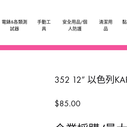
電錶&各類測
手動工
安全用品/個
清潔用
黏
試器
具
人防護
品
電批電卜
機械防護集塵器
電子卡尺
刀片
安全帽
潤滑劑
泥灰
油漆類
水管類
救車寶｜過江龍
Bosch
M
電刨
工具袋
食物安全檢測儀
手動-介刀
飯店&洗衣房專業洗滌用品-粉劑類
膠水玻璃膠超能膠
電池
Anchor
Be
352 12” 以色列
氣泵風機抽風吸塵
磨碟切割片拋光類
手動-刮
醫院洗衣用品-液體類
鎖
BLACK & DECKER
En
噴筆噴槍
手動-匙
餐廳清潔用品
門
BAHCO 魚嘜
B
$
85.00
發動機發電機
手動-尺平水
Dong Cheng 東成
M
磨機修邊機
手動-拉釘鉗
Sunflag 新輝牌
K