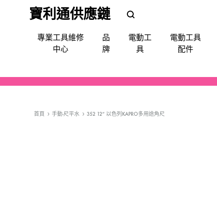
寶利通供應鏈
POLEETUNG
POLEETUNG
專業工具維修
品
電動工
電動工具
五
五
中心
牌
具
配件
金
金
提
供
電鑽
批咀｜鑽咀｜令梳｜卜咀
尺平水儀角度儀測距儀
手動-令梗梗頭
手套｜口罩｜面罩眼鏡｜耳罩
清潔使用品
填縫修補
噴漆
防水防漏
天文望遠鏡
QUIADSA 傑士牌
各
種
首頁
手動-尺平水
352 12” 以色列KAPRO多用途角尺
電鎬
萬用套筒
磅氣表
手動-劃綫筆墨斗
飯店&洗衣房專業洗滌用品
填補修復
急輪膠咀
Devon 大有
電
動
套裝(批鑽磨)
集塵
手動-夾手
專業洗滌用品-液體自動分配
縐紋膠紙
充電座充電器
AEG
工
具,
切割機
電線
手動-批
廚房清潔用品
照明
Bestech
小
槍類電動五金工具
手動-柄匙
Super Glue
型
五
機械防護集塵器
手動-鉗
MAXPOWER