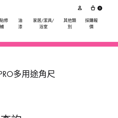
0
貼修
油
家居/潔具/
其他類
採購報
補
漆
浴室
別
價
akita
電鋸
鋸片
電子尺平水儀角度儀測距儀
卜士
綿毛巾布
膠紙膠布魔術貼
手動-油刷油轆
喉管配件
其他分類
iter
電錘
索頭
探測器
手動-令卜令梗
餐廳用酒店用專業洗滌用品-乾洗類
玻璃膠
水喉類
KAPRO多用途角尺
gineer
拋光機打蠟機
插頭開關轉換器
手動-剪
醫院洗衣用品-粉劑類
CTO
攪拌
手動-喉鉗
ilan Stick-BMW
清洗機
手動-扳手
arpo
羅機
手動-梗頭