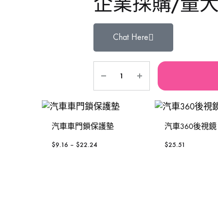
企業採購/量
鐵風槍
手動-銼銼刀
TAJIMA 田島
Se
Chat Here
充電風扇褸
手動-磁石筆
3 Peaks 三山牌
W
砂紙機
手動-鏈鉗
VESSEL
To
電動板手
雕刻筆
RUBICON羅賓漢
P
焊枝
台灣MATATAKITOYO
S
汽車車門鎖保護墊
汽車360後視鏡
萬用套筒
$
9.16
–
$
22.24
$
25.51
鋸片
烙鐵
鋸架