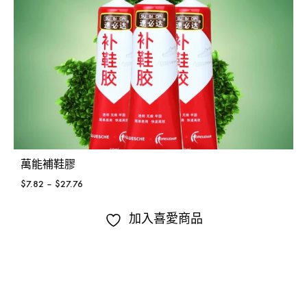
萬能補鞋膠
$
7.82
–
$
27.76
加入喜愛商品