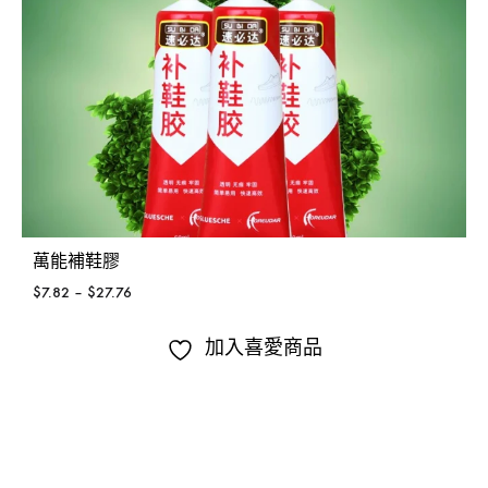
萬能補鞋膠
$
7.82
–
$
27.76
加入喜愛商品