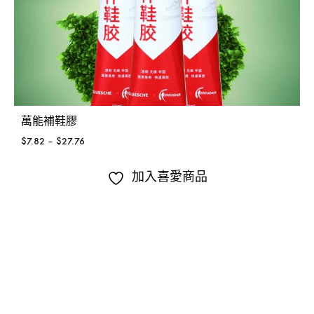
萬能補鞋膠
$
7.82
–
$
27.76
加入喜愛商品