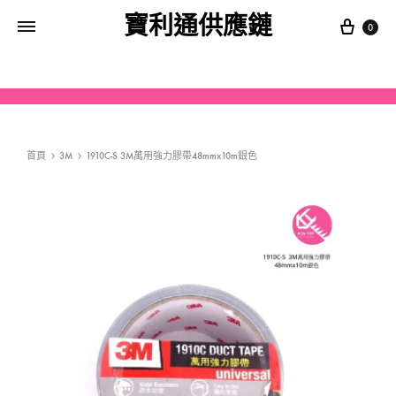
寶利通供應鏈
0
首頁
3M
1910C-S 3M萬用強力膠帶48mmx10m銀色