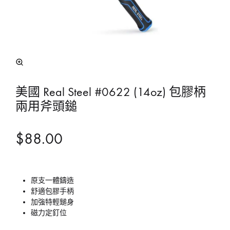
美國 Real Steel #0622 (14oz) 包膠柄
兩用斧頭鎚
$
88.00
原支一體鑄造
舒適包膠手柄
加強特輕鎚身
磁力定釘位