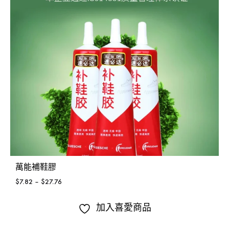
萬能補鞋膠
$
7.82
–
$
27.76
加入喜愛商品