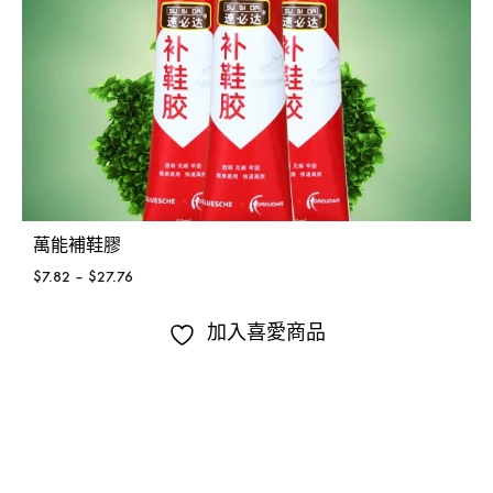
萬能補鞋膠
$
7.82
–
$
27.76
加入喜愛商品