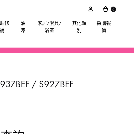
0
貼修
油
家居/潔具/
其他類
採購報
補
漆
浴室
別
價
akita
電鋸
鋸片
電子尺平水儀角度儀測距儀
卜士
綿毛巾布
膠紙膠布魔術貼
手動-油刷油轆
喉管配件
其他分類
iter
電錘
索頭
探測器
手動-令卜令梗
餐廳用酒店用專業洗滌用品-乾洗類
玻璃膠
水喉類
37BEF / S927BEF
gineer
拋光機打蠟機
插頭開關轉換器
手動-剪
醫院洗衣用品-粉劑類
CTO
攪拌
手動-喉鉗
ilan Stick-BMW
清洗機
手動-扳手
arpo
羅機
手動-梗頭