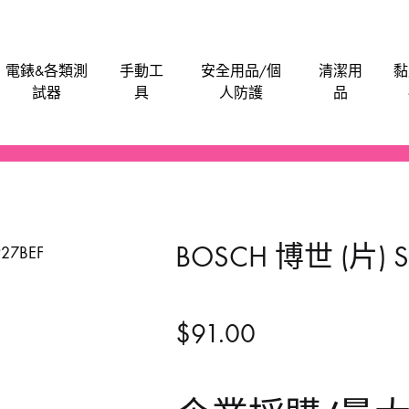
電錶&各類測
手動工
安全用品/個
清潔用
黏
試器
具
人防護
品
電批電卜
機械防護集塵器
電子卡尺
刀片
安全帽
潤滑劑
泥灰
油漆類
水管類
救車寶｜過江龍
Bosch
M
電刨
工具袋
食物安全檢測儀
手動-介刀
飯店&洗衣房專業洗滌用品-粉劑類
膠水玻璃膠超能膠
電池
Anchor
Be
BOSCH 博世 (片) S9
氣泵風機抽風吸塵
磨碟切割片拋光類
手動-刮
醫院洗衣用品-液體類
鎖
BLACK & DECKER
En
噴筆噴槍
手動-匙
餐廳清潔用品
門
BAHCO 魚嘜
B
$
91.00
發動機發電機
手動-尺平水
Dong Cheng 東成
M
磨機修邊機
手動-拉釘鉗
Sunflag 新輝牌
K