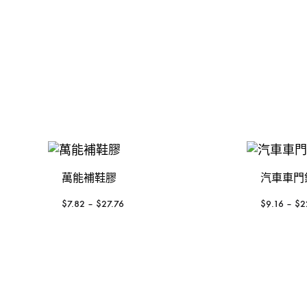
金，
裝
發動機
手動-錘
KOREL 星嘜
修
釘槍
手動-鑿
日本KTC
工
具
封口機
把手
大猩猩
風扇風槍風機
絲攻
3M
威也
日本FLAG旗牌
萬能補鞋膠
汽車車門
鍚線
德國ELORA
$
7.82
–
$
27.76
$
9.16
–
$
2
其他介筆
配件-手動類別
轉換連接