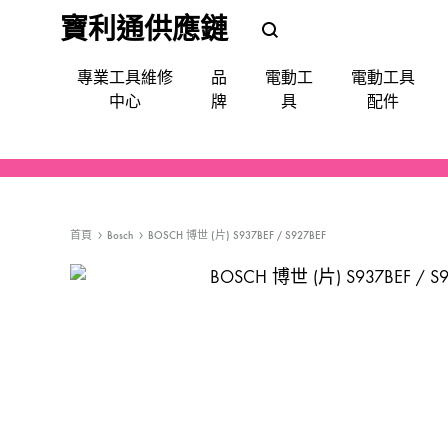
寶利通供應鏈
POLEETUNG
POLEETUNG
專業工具維修
品
電動工
電動工具
五
五
中心
牌
具
配件
金
金
提
供
電鑽
批咀｜鑽咀｜令梳｜卜咀
尺平水儀角度儀測距儀
手動-令梗梗頭
手套｜口罩｜面罩眼鏡｜耳罩
清潔使用品
填縫修補
噴漆
防水防漏
天文望遠鏡
QUIADSA 傑士牌
各
種
首頁
Bosch
BOSCH 博世 (片) S937BEF / S927BEF
電鎬
萬用套筒
磅氣表
手動-劃綫筆墨斗
飯店&洗衣房專業洗滌用品
填補修復
急輪膠咀
Devon 大有
電
動
套裝(批鑽磨)
集塵
手動-夾手
專業洗滌用品-液體自動分配
縐紋膠紙
充電座充電器
AEG
工
具,
切割機
電線
手動-批
廚房清潔用品
照明
Bestech
小
槍類電動五金工具
手動-柄匙
Super Glue
型
五
機械防護集塵器
手動-鉗
MAXPOWER