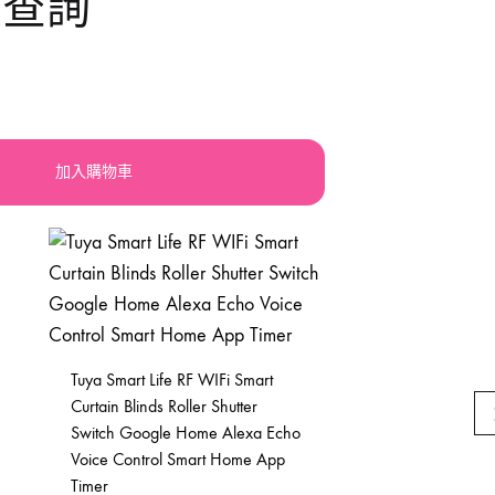
大查詢
llery
震機
手動-鋸
orx
積梳
手動-鐵筆
lsen
其他電動工具
索帶繩帶
加入購物車
atdi活奇能
焊鉗
UPER-BAG
紮線
槍類手動五金工具
砂紙砂布錫紙
Tuya Smart Life RF WIFi Smart
Curtain Blinds Roller Shutter
磁磚分隔片
Switch Google Home Alexa Echo
Voice Control Smart Home App
手動-起子
Timer