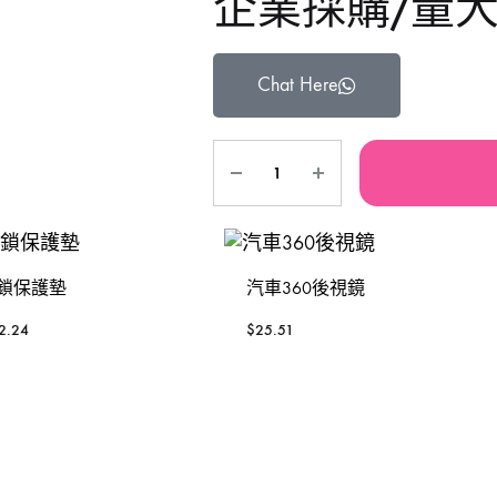
企業採購/量
鐵風槍
手動-銼銼刀
TAJIMA 田島
Se
Chat Here
充電風扇褸
手動-磁石筆
3 Peaks 三山牌
W
砂紙機
手動-鏈鉗
VESSEL
To
電動板手
雕刻筆
RUBICON羅賓漢
P
焊枝
台灣MATATAKITOYO
S
鎖保護墊
汽車360後視鏡
萬用套筒
2.24
$
25.51
鋸片
烙鐵
鋸架