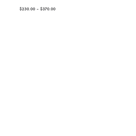
$
230.00
–
$
370.00
Motorola 
用）
$
150.00