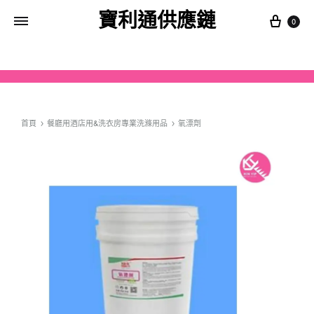
寶利通供應鏈
0
首頁
餐廳用酒店用&洗衣房專業洗滌用品
氧漂劑