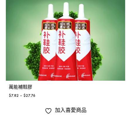
萬能補鞋膠
$
7.82
–
$
27.76
加入喜愛商品