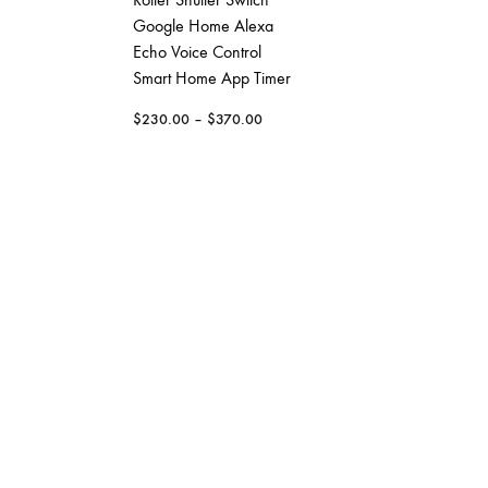
Google Home Alexa
$
150.00
Echo Voice Control
Smart Home App Timer
$
230.00
–
$
370.00