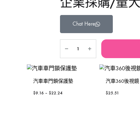
企業採購/量
鐵風槍
手動-銼銼刀
TAJIMA 田島
Se
Chat Here
充電風扇褸
手動-磁石筆
3 Peaks 三山牌
W
砂紙機
手動-鏈鉗
VESSEL
To
電動板手
雕刻筆
RUBICON羅賓漢
P
焊枝
台灣MATATAKITOYO
S
汽車車門鎖保護墊
汽車360後視鏡
萬用套筒
$
9.16
–
$
22.24
$
25.51
鋸片
烙鐵
鋸架