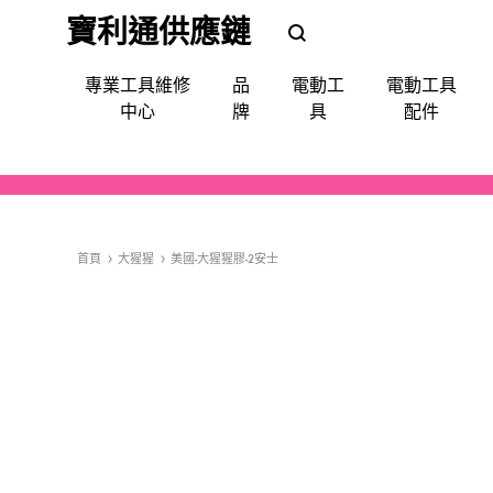
寶利通供應鏈
POLEETUNG
POLEETUNG
專業工具維修
品
電動工
電動工具
五
五
中心
牌
具
配件
金
金
提
供
電鑽
批咀｜鑽咀｜令梳｜卜咀
尺平水儀角度儀測距儀
手動-令梗梗頭
手套｜口罩｜面罩眼鏡｜耳罩
清潔使用品
填縫修補
噴漆
防水防漏
天文望遠鏡
QUIADSA 傑士牌
各
種
首頁
大猩猩
美國-大猩猩膠-2安士
電鎬
萬用套筒
磅氣表
手動-劃綫筆墨斗
飯店&洗衣房專業洗滌用品
填補修復
急輪膠咀
Devon 大有
電
動
套裝(批鑽磨)
集塵
手動-夾手
專業洗滌用品-液體自動分配
縐紋膠紙
充電座充電器
AEG
工
具,
切割機
電線
手動-批
廚房清潔用品
照明
Bestech
小
槍類電動五金工具
手動-柄匙
Super Glue
型
五
機械防護集塵器
手動-鉗
MAXPOWER