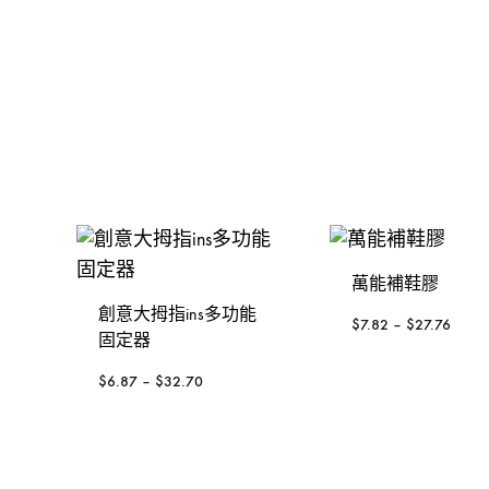
金，
裝
發動機
手動-錘
KOREL 星嘜
修
釘槍
手動-鑿
日本KTC
工
具
封口機
把手
大猩猩
風扇風槍風機
絲攻
3M
威也
日本FLAG旗牌
萬能補鞋膠
鍚線
德國ELORA
創意大拇指ins多功能
$
7.82
–
$
27.76
固定器
其他介筆
$
6.87
–
$
32.70
配件-手動類別
轉換連接