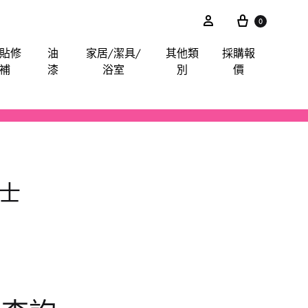
0
貼修
油
家居/潔具/
其他類
採購報
補
漆
浴室
別
價
akita
電鋸
鋸片
電子尺平水儀角度儀測距儀
卜士
綿毛巾布
膠紙膠布魔術貼
手動-油刷油轆
喉管配件
其他分類
iter
電錘
索頭
探測器
手動-令卜令梗
餐廳用酒店用專業洗滌用品-乾洗類
玻璃膠
水喉類
安士
gineer
拋光機打蠟機
插頭開關轉換器
手動-剪
醫院洗衣用品-粉劑類
CTO
攪拌
手動-喉鉗
ilan Stick-BMW
清洗機
手動-扳手
arpo
羅機
手動-梗頭