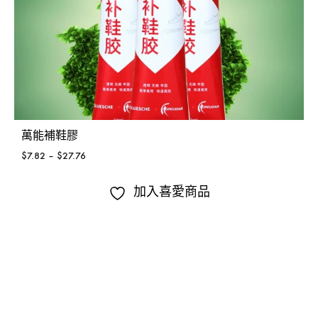
能補鞋膠
汽車車
2
–
$
27.76
$
9.16
–
加入喜愛商品