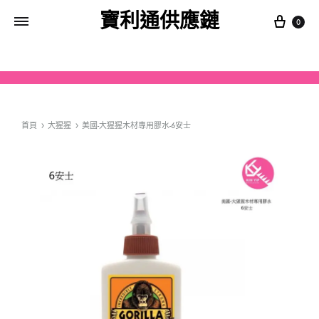
寶利通供應鏈
0
首頁
大猩猩
美國-大猩猩木材專用膠水-6安士