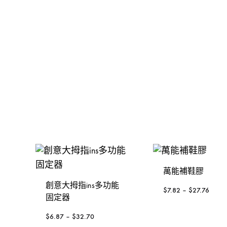
金，
裝
發動機
手動-錘
KOREL 星嘜
修
釘槍
手動-鑿
日本KTC
工
具
封口機
把手
大猩猩
風扇風槍風機
絲攻
3M
威也
日本FLAG旗牌
鍚線
德國ELORA
其他介筆
萬能補鞋膠
創意大拇指ins多功能
配件-手動類別
$
7.82
–
$
27.76
固定器
轉換連接
$
6.87
–
$
32.70