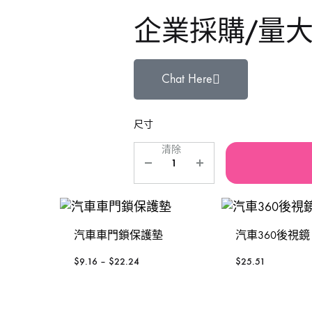
企業採購/量
鐵風槍
手動-銼銼刀
TAJIMA 田島
Se
充電風扇褸
手動-磁石筆
3 Peaks 三山牌
W
Chat Here
砂紙機
手動-鏈鉗
VESSEL
To
電動板手
雕刻筆
RUBICON羅賓漢
P
尺寸
清除
焊枝
台灣MATATAKITOYO
S
萬用套筒
鋸片
汽車車門鎖保護墊
汽車360後視鏡
烙鐵
$
9.16
–
$
22.24
$
25.51
鋸架