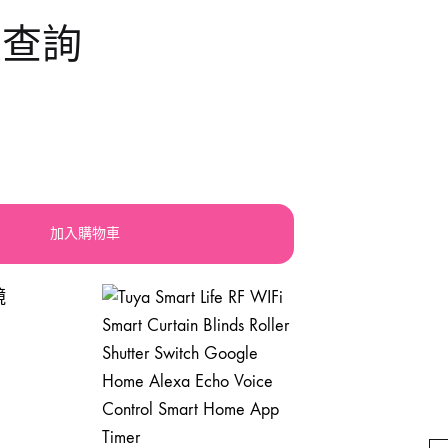
大查詢
llery
震機
手動-鋸
orx
積梳
手動-鐵筆
lsen
其他電動工具
索帶繩帶
atdi活奇能
焊鉗
UPER-BAG
紮線
加入購物車
槍類手動五金工具
砂紙砂布錫紙
磁磚分隔片
手動-起子