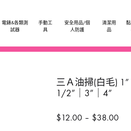
電錶&各類測
手動工
安全用品/個
清潔用
黏
試器
具
人防護
品
電批電卜
機械防護集塵器
電子卡尺
刀片
安全帽
潤滑劑
泥灰
油漆類
水管類
救車寶｜過江龍
Bosch
M
電刨
工具袋
食物安全檢測儀
手動-介刀
飯店&洗衣房專業洗滌用品-粉劑類
膠水玻璃膠超能膠
電池
Anchor
Be
三Ａ油掃(白毛) 1”｜
氣泵風機抽風吸塵
磨碟切割片拋光類
手動-刮
醫院洗衣用品-液體類
鎖
BLACK & DECKER
En
1/2”｜3”｜4”
噴筆噴槍
手動-匙
餐廳清潔用品
門
BAHCO 魚嘜
B
發動機發電機
手動-尺平水
Dong Cheng 東成
M
$
12.00
–
$
38.00
磨機修邊機
手動-拉釘鉗
Sunflag 新輝牌
K