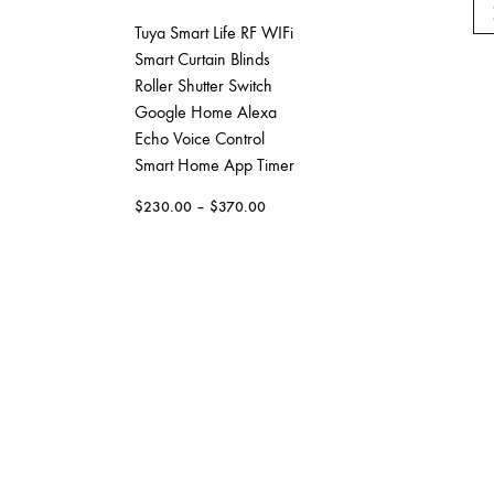
Tuya Smart Life RF WIFi
Smart Curtain Blinds
Motorola 車
Roller Shutter Switch
機 （車用）
Google Home Alexa
$
150.00
Echo Voice Control
Smart Home App Timer
$
230.00
–
$
370.00