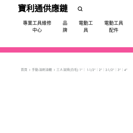
寶利通供應鏈
POLEETUNG
POLEETUNG
專業工具維修
品
電動工
電動工具
五
五
中心
牌
具
配件
金
金
提
供
電鑽
批咀｜鑽咀｜令梳｜卜咀
尺平水儀角度儀測距儀
手動-令梗梗頭
手套｜口罩｜面罩眼鏡｜耳罩
清潔使用品
填縫修補
噴漆
防水防漏
天文望遠鏡
QUIADSA 傑士牌
各
種
首頁
手動-油刷油轆
三Ａ油掃(白毛) 1”｜ 1-1/2”｜2”｜2-1/2”｜3”｜4”
電鎬
萬用套筒
磅氣表
手動-劃綫筆墨斗
飯店&洗衣房專業洗滌用品
填補修復
急輪膠咀
Devon 大有
電
動
套裝(批鑽磨)
集塵
手動-夾手
專業洗滌用品-液體自動分配
縐紋膠紙
充電座充電器
AEG
工
具,
切割機
電線
手動-批
廚房清潔用品
照明
Bestech
小
槍類電動五金工具
手動-柄匙
Super Glue
型
五
機械防護集塵器
手動-鉗
MAXPOWER